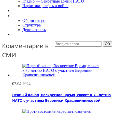
Гладио — Секретные армии НАТО
Наркотики, нефть и война
Доклады
Об Институте
Об институте
Структура
Деятельность
Контакты
Комментарии в
СМИ
07.04.2024
Первый канал, Воскресное Время, сюжет к 75-летию
НАТО с участием Вероники Крашенинниковой