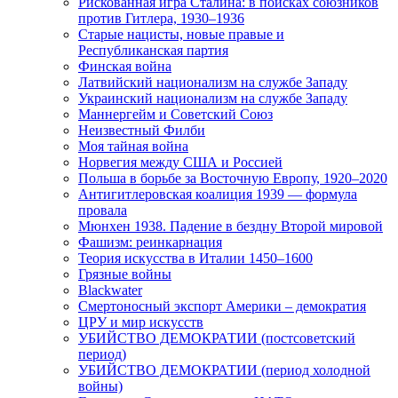
Рискованная игра Сталина: в поисках союзников
против Гитлера, 1930–1936
Старые нацисты, новые правые и
Республиканская партия
Финская война
Латвийский национализм на службе Западу
Украинский национализм на службе Западу
Маннергейм и Советский Союз
Неизвестный Филби
Моя тайная война
Норвегия между США и Россией
Польша в борьбе за Восточную Европу, 1920–2020
Антигитлеровская коалиция 1939 — формула
провала
Мюнхен 1938. Падение в бездну Второй мировой
Фашизм: реинкарнация
Теория искусства в Италии 1450–1600
Грязные войны
Blackwater
Смертоносный экспорт Америки – демократия
ЦРУ и мир искусств
УБИЙСТВО ДЕМОКРАТИИ (постсоветский
период)
УБИЙСТВО ДЕМОКРАТИИ (период холодной
войны)