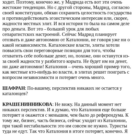
ходит. Поэтому, конечно же, у Мадрида есть вот эти очень
жестокие тенденции. Но с другой стороны, Мадрид, согласно
своей конституции, обязан сохранить целостность государства
и противодействовать эгоистическим интересам или, скорее,
жадности местных элит. И вся история то была на самом деле
про деньги. Вот это - большой урок для любых
сепаратистских настроений. Сейчас Мадрид планирует
отозвать и даже автономию от Каталонии, не говоря уже ни о
какой независимости. Каталонские власти, элиты хотели
повысить свои переговорные позиции для того, чтобы
отхватить себе побольше денег, но, похоже, они останутся из-
за своей жадности у разбитого корыта. Не будет им ни денег,
ни даже автономии! Каталония – очень хороший пример того,
как местные кто-нибудь во власти, в элитах решит поиграть с
вопросом независимости и потеряет очень много.
ШАФРАН
: По-вашему, перспектив никаких не остается у
каталонцев?
КРАШЕНИННИКОВА
: Не вижу. На данный момент нет
никаких перспектив. И я думаю, что Каталония еще больше
потеряет и окажется с меньшим, чем было до референдума. К
тому же, бизнес, часть бизнеса, сейчас уходит из Каталонии,
при такой нестабильности это им совсем не нужно. Туристы
туда не едут. Так что Каталония в итоге потеряет, конечно. Я