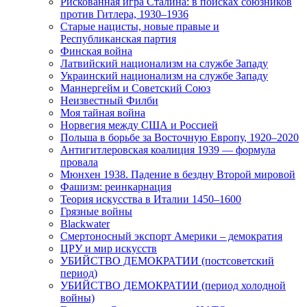
Рискованная игра Сталина: в поисках союзников
против Гитлера, 1930–1936
Старые нацисты, новые правые и
Республиканская партия
Финская война
Латвийский национализм на службе Западу
Украинский национализм на службе Западу
Маннергейм и Советский Союз
Неизвестный Филби
Моя тайная война
Норвегия между США и Россией
Польша в борьбе за Восточную Европу, 1920–2020
Антигитлеровская коалиция 1939 — формула
провала
Мюнхен 1938. Падение в бездну Второй мировой
Фашизм: реинкарнация
Теория искусства в Италии 1450–1600
Грязные войны
Blackwater
Смертоносный экспорт Америки – демократия
ЦРУ и мир искусств
УБИЙСТВО ДЕМОКРАТИИ (постсоветский
период)
УБИЙСТВО ДЕМОКРАТИИ (период холодной
войны)