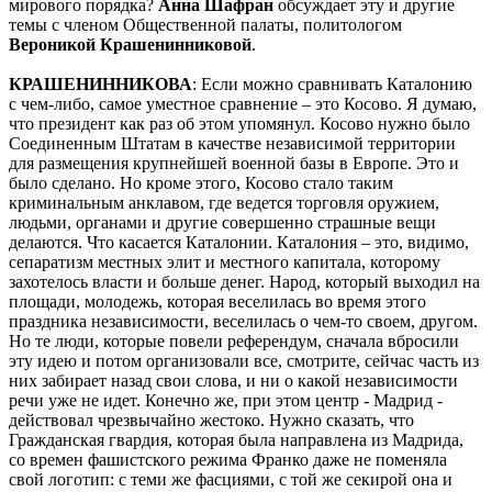
мирового порядка?
Анна
Шафран
обсуждает эту и другие
темы с членом Общественной палаты, политологом
Вероникой Крашенинниковой
.
КРАШЕНИННИКОВА
: Если можно сравнивать Каталонию
с чем-либо, самое уместное сравнение – это Косово. Я думаю,
что президент как раз об этом упомянул. Косово нужно было
Соединенным Штатам в качестве независимой территории
для размещения крупнейшей военной базы в Европе. Это и
было сделано. Но кроме этого, Косово стало таким
криминальным анклавом, где ведется торговля оружием,
людьми, органами и другие совершенно страшные вещи
делаются. Что касается Каталонии. Каталония – это, видимо,
сепаратизм местных элит и местного капитала, которому
захотелось власти и больше денег. Народ, который выходил на
площади, молодежь, которая веселилась во время этого
праздника независимости, веселилась о чем-то своем, другом.
Но те люди, которые повели референдум, сначала вбросили
эту идею и потом организовали все, смотрите, сейчас часть из
них забирает назад свои слова, и ни о какой независимости
речи уже не идет. Конечно же, при этом центр - Мадрид -
действовал чрезвычайно жестоко. Нужно сказать, что
Гражданская гвардия, которая была направлена из Мадрида,
со времен фашистского режима Франко даже не поменяла
свой логотип: с теми же фасциями, с той же секирой она и