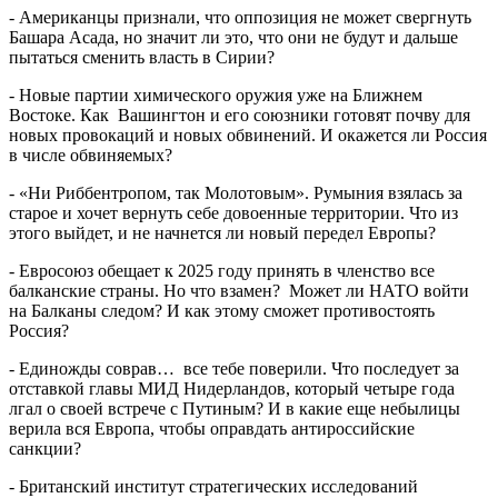
- Американцы признали, что оппозиция не может свергнуть
Башара Асада, но значит ли это, что они не будут и дальше
пытаться сменить власть в Сирии?
- Новые партии химического оружия уже на Ближнем
Востоке. Как Вашингтон и его союзники готовят почву для
новых провокаций и новых обвинений. И окажется ли Россия
в числе обвиняемых?
- «Ни Риббентропом, так Молотовым». Румыния взялась за
старое и хочет вернуть себе довоенные территории. Что из
этого выйдет, и не начнется ли новый передел Европы?
- Евросоюз обещает к 2025 году принять в членство все
балканские страны. Но что взамен? Может ли НАТО войти
на Балканы следом? И как этому сможет противостоять
Россия?
- Единожды соврав… все тебе поверили. Что последует за
отставкой главы МИД Нидерландов, который четыре года
лгал о своей встрече с Путиным? И в какие еще небылицы
верила вся Европа, чтобы оправдать антироссийские
санкции?
- Британский институт стратегических исследований