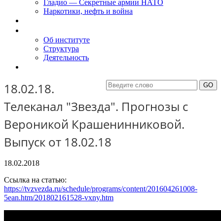
Гладио — Секретные армии НАТО
Наркотики, нефть и война
Доклады
Об Институте
Об институте
Структура
Деятельность
Контакты
18.02.18.
Телеканал "Звезда". Прогнозы с
Вероникой Крашенинниковой.
Выпуск от 18.02.18
18.02.2018
Ссылка на статью:
https://tvzvezda.ru/schedule/programs/content/201604261008-
5ean.htm/201802161528-vxny.htm