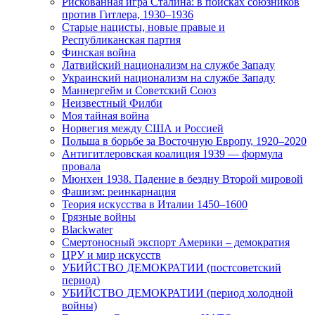
Рискованная игра Сталина: в поисках союзников
против Гитлера, 1930–1936
Старые нацисты, новые правые и
Республиканская партия
Финская война
Латвийский национализм на службе Западу
Украинский национализм на службе Западу
Маннергейм и Советский Союз
Неизвестный Филби
Моя тайная война
Норвегия между США и Россией
Польша в борьбе за Восточную Европу, 1920–2020
Антигитлеровская коалиция 1939 — формула
провала
Мюнхен 1938. Падение в бездну Второй мировой
Фашизм: реинкарнация
Теория искусства в Италии 1450–1600
Грязные войны
Blackwater
Смертоносный экспорт Америки – демократия
ЦРУ и мир искусств
УБИЙСТВО ДЕМОКРАТИИ (постсоветский
период)
УБИЙСТВО ДЕМОКРАТИИ (период холодной
войны)