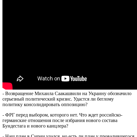
- Возвращение Михаила Саакашвили на Украину обозначило
серьезный политический кризис. Удастся ли беглому
политику консолидировать оппозицию?
- ФРГ перед выбором, которого нет. Что ждет российско-
германские отношения после избрания нового состава
Бундестага и нового канцлера?
- Наш план в Сирии удался, но есть ли план у провалившегося