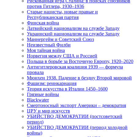
Рискованная игра Сталина: в поисках союзников
против Гитлера, 1930–1936
Старые нацисты, новые правые и
Республиканская партия
Финская война
Латвийский национализм на службе Западу
Украинский национализм на службе Западу
Маннергейм и Советский Союз
Неизвестный Филби
Моя тайная война
Норвегия между США и Россией
Польша в борьбе за Восточную Европу, 1920–2020
Антигитлеровская коалиция 1939 — формула
провала
Мюнхен 1938. Падение в бездну Второй мировой
Фашизм: реинкарнация
Теория искусства в Италии 1450–1600
Грязные войны
Blackwater
Смертоносный экспорт Америки – демократия
ЦРУ и мир искусств
УБИЙСТВО ДЕМОКРАТИИ (постсоветский
период)
УБИЙСТВО ДЕМОКРАТИИ (период холодной
войны)