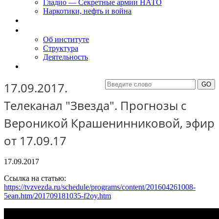
Гладио — Секретные армии НАТО
Наркотики, нефть и война
Доклады
Об Институте
Об институте
Структура
Деятельность
Контакты
17.09.2017.
Телеканал "Звезда". Прогнозы с
Вероникой Крашенинниковой, эфир
от 17.09.17
17.09.2017
Ссылка на статью:
https://tvzvezda.ru/schedule/programs/content/201604261008-
5ean.htm/201709181035-f2oy.htm