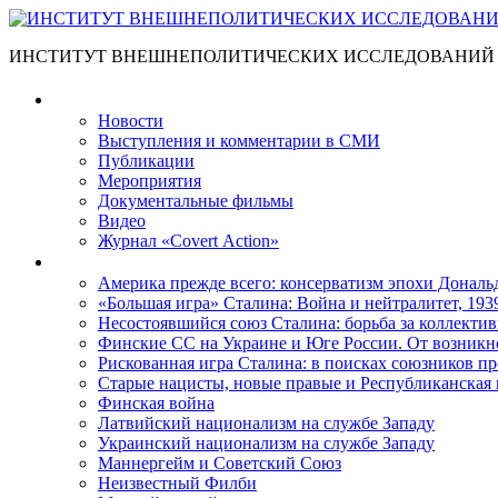
ИНСТИТУТ ВНЕШНЕПОЛИТИЧЕСКИХ ИССЛЕДОВАНИЙ
Материалы
Новости
Выступления и коммента­рии в СМИ
Публикации
Мероприятия
Документальные фильмы
Видео
Журнал «Covert Action»
Книги
Америка прежде всего: консерватизм эпохи Дональ
«Большая игра» Сталина: Война и нейтралитет, 193
Несостоявшийся союз Сталина: борьба за коллектив
Финские СС на Украине и Юге России. От возникн
Рискованная игра Сталина: в поисках союзников пр
Старые нацисты, новые правые и Республиканская 
Финская война
Латвийский национализм на службе Западу
Украинский национализм на службе Западу
Маннергейм и Советский Союз
Неизвестный Филби