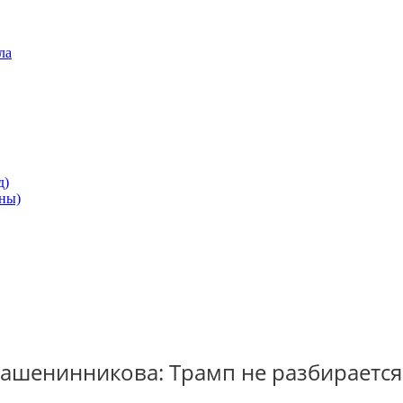
ла
д)
ны)
 Крашенинникова: Трамп не разбираетс