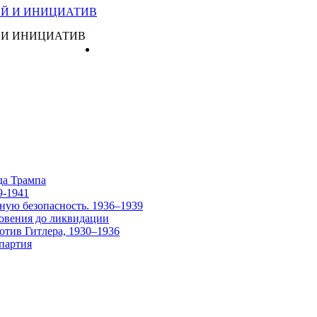
 И ИНИЦИАТИВ
Главная
да Трампа
9-1941
ную безопасность. 1936–1939
овения до ликвидации
отив Гитлера, 1930–1936
партия