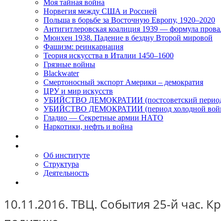
Моя тайная война
Норвегия между США и Россией
Польша в борьбе за Восточную Европу, 1920–2020
Антигитлеровская коалиция 1939 — формула прова
Мюнхен 1938. Падение в бездну Второй мировой
Фашизм: реинкарнация
Теория искусства в Италии 1450–1600
Грязные войны
Blackwater
Смертоносный экспорт Америки – демократия
ЦРУ и мир искусств
УБИЙСТВО ДЕМОКРАТИИ (постсоветский перио
УБИЙСТВО ДЕМОКРАТИИ (период холодной вой
Гладио — Секретные армии НАТО
Наркотики, нефть и война
Доклады
Об Институте
Об институте
Структура
Деятельность
Контакты
10.11.2016. ТВЦ. События 25-й час.