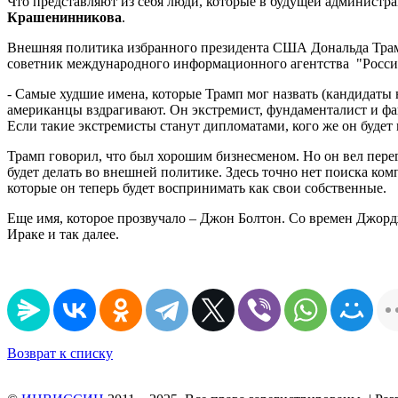
Что представляют из себя люди, которые в будущей администр
Крашенинникова
.
Внешняя политика избранного президента США Дональда Трам
советник международного информационного агентства "Росс
- Самые худшие имена, которые Трамп мог назвать (кандидаты 
американцы вздрагивают. Он экстремист, фундаменталист и ф
Если такие экстремисты станут дипломатами, кого же он будет
Трамп говорил, что был хорошим бизнесменом. Но он вел перег
будет делать во внешней политике. Здесь точно нет поиска к
которые он теперь будет воспринимать как свои собственные.
Еще имя, которое прозвучало – Джон Болтон. Со времен Джор
Ираке и так далее.
Возврат к списку