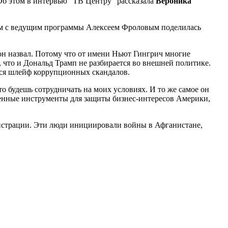
Об этом в интервью "ТВ Центру" рассказала
Вероника
ем с ведущим программы Алексеем Фроловым поделилась
 он назвал. Потому что от имени Ньют Гингрич многие
что и Дональд Трамп не разбирается во внешней политике.
ется шлейф коррупционных скандалов.
о будешь сотрудничать на моих условиях. И то же самое он
оенные инструменты для защиты бизнес-интересов Америки,
нистрации. Эти люди инициировали войны в Афганистане,