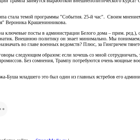
ации Трампа займутся выработкой внешнеполитического курса? 
па стала темой программы "События. 25-й час". Своим мнени
ия" Вероника Крашенинникова.
на ключевые посты в администрации Белого дома – прим. ред.),
анатик. Внешнюю политику он знает минимально. Мы понимаем, 
 назначать во главе военных ведомств? Плюс, за Гингричем тян
оворы следующим образом: если хочешь со мной сотрудничать, т
омпромиссов. Без сомнения, Трампу потребуются очень мощные в
джа-Буша младшего это был один из главных ястребов его адми