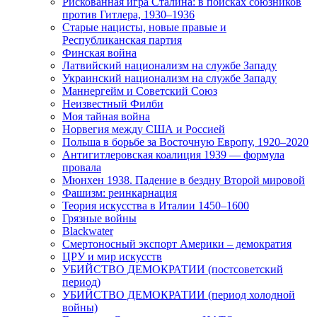
Рискованная игра Сталина: в поисках союзников
против Гитлера, 1930–1936
Старые нацисты, новые правые и
Республиканская партия
Финская война
Латвийский национализм на службе Западу
Украинский национализм на службе Западу
Маннергейм и Советский Союз
Неизвестный Филби
Моя тайная война
Норвегия между США и Россией
Польша в борьбе за Восточную Европу, 1920–2020
Антигитлеровская коалиция 1939 — формула
провала
Мюнхен 1938. Падение в бездну Второй мировой
Фашизм: реинкарнация
Теория искусства в Италии 1450–1600
Грязные войны
Blackwater
Смертоносный экспорт Америки – демократия
ЦРУ и мир искусств
УБИЙСТВО ДЕМОКРАТИИ (постсоветский
период)
УБИЙСТВО ДЕМОКРАТИИ (период холодной
войны)