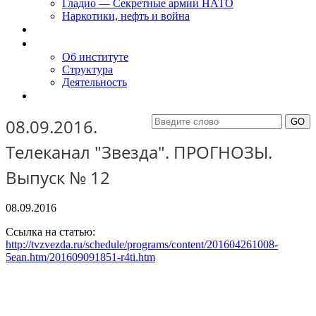
Гладио — Секретные армии НАТО
Наркотики, нефть и война
Доклады
Об Институте
Об институте
Структура
Деятельность
Контакты
08.09.2016.
Телеканал "Звезда". ПРОГНОЗЫ.
Выпуск № 12
08.09.2016
Ссылка на статью:
http://tvzvezda.ru/schedule/programs/content/201604261008-
5ean.htm/201609091851-r4ti.htm