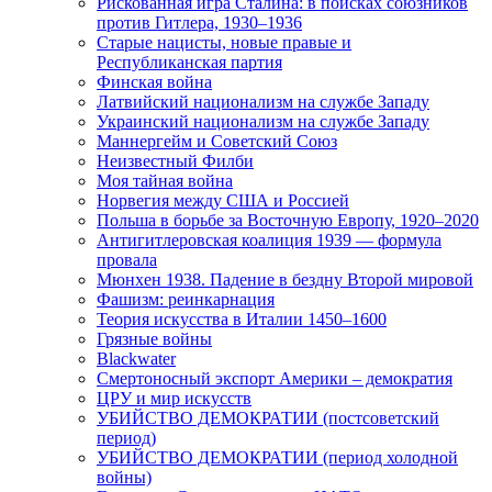
Рискованная игра Сталина: в поисках союзников
против Гитлера, 1930–1936
Старые нацисты, новые правые и
Республиканская партия
Финская война
Латвийский национализм на службе Западу
Украинский национализм на службе Западу
Маннергейм и Советский Союз
Неизвестный Филби
Моя тайная война
Норвегия между США и Россией
Польша в борьбе за Восточную Европу, 1920–2020
Антигитлеровская коалиция 1939 — формула
провала
Мюнхен 1938. Падение в бездну Второй мировой
Фашизм: реинкарнация
Теория искусства в Италии 1450–1600
Грязные войны
Blackwater
Смертоносный экспорт Америки – демократия
ЦРУ и мир искусств
УБИЙСТВО ДЕМОКРАТИИ (постсоветский
период)
УБИЙСТВО ДЕМОКРАТИИ (период холодной
войны)