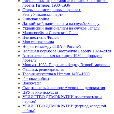
Рискованная игра Сталина: в поисках союзников
против Гитлера, 1930–1936
Старые нацисты, новые правые и
Республиканская партия
Финская война
Латвийский национализм на службе Западу
Украинский национализм на службе Западу
Маннергейм и Советский Союз
Неизвестный Филби
Моя тайная война
Норвегия между США и Россией
Польша в борьбе за Восточную Европу, 1920–2020
Антигитлеровская коалиция 1939 — формула
провала
Мюнхен 1938. Падение в бездну Второй мировой
Фашизм: реинкарнация
Теория искусства в Италии 1450–1600
Грязные войны
Blackwater
Смертоносный экспорт Америки – демократия
ЦРУ и мир искусств
УБИЙСТВО ДЕМОКРАТИИ (постсоветский
период)
УБИЙСТВО ДЕМОКРАТИИ (период холодной
войны)