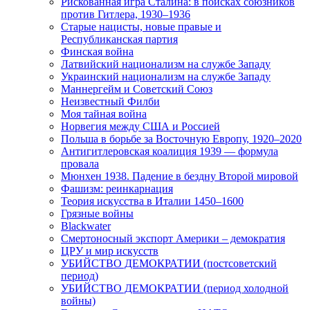
Рискованная игра Сталина: в поисках союзников
против Гитлера, 1930–1936
Старые нацисты, новые правые и
Республиканская партия
Финская война
Латвийский национализм на службе Западу
Украинский национализм на службе Западу
Маннергейм и Советский Союз
Неизвестный Филби
Моя тайная война
Норвегия между США и Россией
Польша в борьбе за Восточную Европу, 1920–2020
Антигитлеровская коалиция 1939 — формула
провала
Мюнхен 1938. Падение в бездну Второй мировой
Фашизм: реинкарнация
Теория искусства в Италии 1450–1600
Грязные войны
Blackwater
Смертоносный экспорт Америки – демократия
ЦРУ и мир искусств
УБИЙСТВО ДЕМОКРАТИИ (постсоветский
период)
УБИЙСТВО ДЕМОКРАТИИ (период холодной
войны)