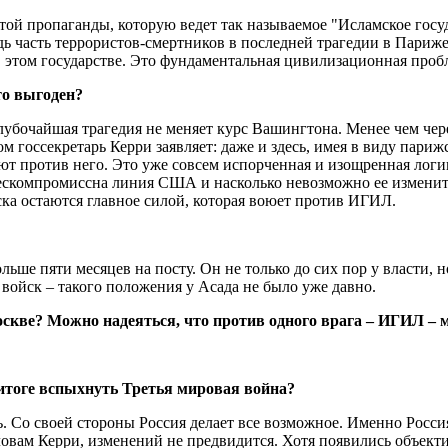
той пропаганды, которую ведет так называемое "Исламское гос
едь часть террористов-смертников в последней трагедии в Пари
 этом государстве. Это фундаментальная цивилизационная пробл
то выгоден?
убочайшая трагедия не меняет курс Вашингтона. Менее чем чере
 госсекретарь Керри заявляет: даже и здесь, имея в виду парижс
т против него. Это уже совсем испорченная и изощренная логи
 бескомпромиссна линия США и насколько невозможно ее изменит
ска остаются главное силой, которая воюет против ИГИЛ.
больше пяти месяцев на посту. Он не только до сих пор у власти,
 войск – такого положения у Асада не было уже давно.
скве? Можно надеяться, что против одного врага – ИГИЛ – м
в итоге вспыхнуть Третья мировая война?
ь. Со своей стороны Россия делает все возможное. Именно Росс
вам Керри, изменений не предвидится. Хотя появились объектив