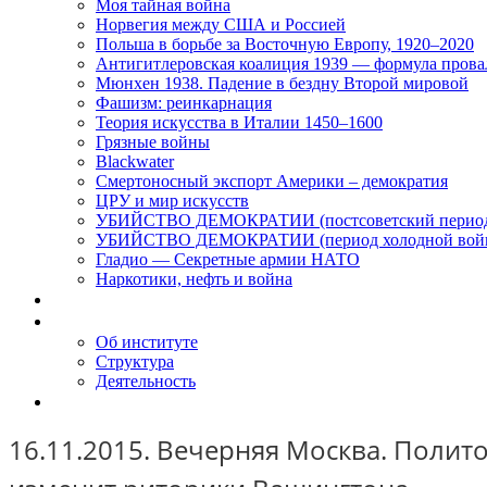
Моя тайная война
Норвегия между США и Россией
Польша в борьбе за Восточную Европу, 1920–2020
Антигитлеровская коалиция 1939 — формула прова
Мюнхен 1938. Падение в бездну Второй мировой
Фашизм: реинкарнация
Теория искусства в Италии 1450–1600
Грязные войны
Blackwater
Смертоносный экспорт Америки – демократия
ЦРУ и мир искусств
УБИЙСТВО ДЕМОКРАТИИ (постсоветский перио
УБИЙСТВО ДЕМОКРАТИИ (период холодной вой
Гладио — Секретные армии НАТО
Наркотики, нефть и война
Доклады
Об Институте
Об институте
Структура
Деятельность
Контакты
16.11.2015. Вечерняя Москва. Полит