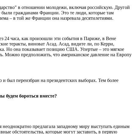
ударство" в отношении молодежи, включая российскую. Другой
же были гражданами Франции. Это те люди, которые там
ема – в той же Франции она назревала десятилетиями.
з 24 часа, как произошли эти события в Париже, в Вене
кие теракты, виноват Асад. Асад, видите ли, по Керри,
ка. Но она показывает позицию США. Упертые – это мягкое
ь. Можно предположить, что американское давление на Европу
 но и был переизбран на президентских выборах. Тем более
ы будем бороться вместе?
ия неоднократно предлагала западному миру выступать единым
ные обстоятельства, которые могут заставить, в первую