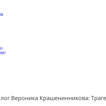
ла
д)
ны)
олог Вероника Крашенинникова: Траг