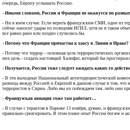
очередь, Европу услышать Россию.
- Иными словами, Россия и Франция не окажутся по разны
- Ни в коем случае. Если верить французским СМИ, один из тер
сейчас наносит удары по позициям ИГИЛ, хотя не в таком объем
все равно рано или поздно случились бы.
- Потому что Франция причастна к хаосу в Ливии и Ираке?
- Потому что террор – основная цель террористических органи
них цель - создать настоящий Халифат, который бы простиралс
- Получается, Россия тоже следует ожидать каких-то дейст
- В эти выходные Национальный антитеррористический комитет
разница между Россией и Европой в данном случае в том, что 
террористов в Сирии. Либо мы их побеждаем там, либо они пр
- Французская авиация тоже там работает…
- В случае с терактом в Париже 13 ноября, думаю, и французск
правильно среагировать. В этом плане опыт России богаче и ак