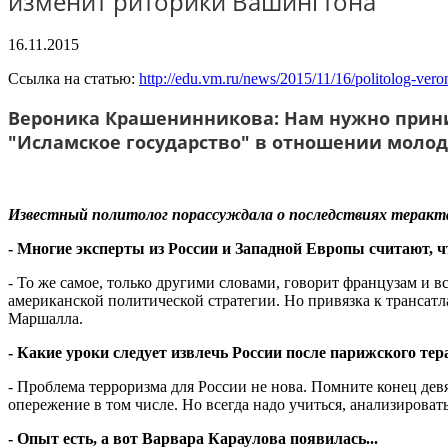
изменит риторики Вашингтона
16.11.2015
Ссылка на статью:
http://edu.vm.ru/news/2015/11/16/politolog-vero
Вероника Крашенинникова: Нам нужно прини
"Исламское государство" в отношении моло
Известный политолог порассуждала о последствиях теракт
- Многие эксперты из России и Западной Европы считают, ч
- То же самое, только другими словами, говорит французам и в
американской политической стратегии. Но привязка к трансатл
Маршалла.
- Какие уроки следует извлечь России после парижского тер
- Проблема терроризма для России не нова. Помните конец дев
опережение в том числе. Но всегда надо учиться, анализировать
- Опыт есть, а вот Варвара Караулова появилась...