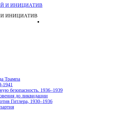
 И ИНИЦИАТИВ
Главная
да Трампа
9-1941
ную безопасность. 1936–1939
овения до ликвидации
отив Гитлера, 1930–1936
партия