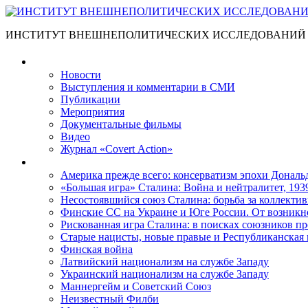
ИНСТИТУТ ВНЕШНЕПОЛИТИЧЕСКИХ ИССЛЕДОВАНИЙ
Материалы
Новости
Выступления и коммента­рии в СМИ
Публикации
Мероприятия
Документальные фильмы
Видео
Журнал «Covert Action»
Книги
Америка прежде всего: консерватизм эпохи Дональ
«Большая игра» Сталина: Война и нейтралитет, 193
Несостоявшийся союз Сталина: борьба за коллектив
Финские СС на Украине и Юге России. От возникн
Рискованная игра Сталина: в поисках союзников пр
Старые нацисты, новые правые и Республиканская 
Финская война
Латвийский национализм на службе Западу
Украинский национализм на службе Западу
Маннергейм и Советский Союз
Неизвестный Филби