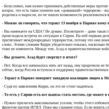
- Безусловно, нам нужно принимать действенные меры против 
вопрос, что есть такое понятие как «домашний» терроризм – в
родились и выросли, но не нашли возможности реализоваться в
- Можно ли говорить, что теракт 13 ноября в Париже кому-
- Вы намекаете на США? Не думаю. Посмотрите – даже такая гл
происходила встреча по ситуации в Сирии. На ней первым делом
притягивает международных террористов, потому что они воюю
слово. Этими словами Керри убедительно показал, насколько
тоже не изменится. Между тем, Асад и правительственные вой
- Вы думаете, Асад будет свергнут в итоге?
- Нет. Когда все начиналось пять лет назад, ему пророчили не 
сейчас, когда Россия вступила в поддержку правительственных
- Теракт в Париже повернет западную коалицию лицом к Мо
- Судя по заявлениям Керри, на это не стоит надеяться.
- То есть у Сирии есть все шансы стать местом, где может 
- Нужно прилагать максимальные усилия, чтобы этого избежат
фронтом против ИГИЛ. Пока мы слышим отказ. Если верить сло