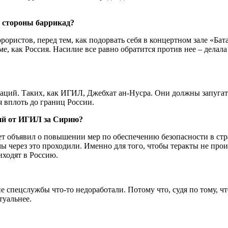
е стороны баррикад?
рористов, перед тем, как подорвать себя в концертном зале «Бат
е, как Россия. Насилие все равно обратится против нее – делал
заций. Таких, как ИГИЛ, Джебхат ан-Нусра. Они должны запугат
я вплоть до границ России.
вий от ИГИЛ за Сирию?
 объявил о повышении мер по обеспечению безопасности в стран
мы через это проходили. Именно для того, чтобы теракты не про
иходят в Россию.
ие спецслужбы что-то недоработали. Потому что, судя по тому, 
туальнее.