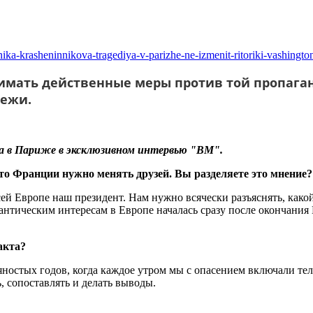
nika-krasheninnikova-tragediya-v-parizhe-ne-izmenit-ritoriki-vashingt
мать действенные меры против той пропаган
дежи.
а в Париже в эксклюзивном интервью "ВМ".
то Франции нужно менять друзей. Вы разделяете это мнение?
сей Европе наш президент. Нам нужно всячески разъяснять, како
антическим интересам в Европе началась сразу после окончания
акта?
яностых годов, когда каждое утром мы с опасением включали тел
, сопоставлять и делать выводы.