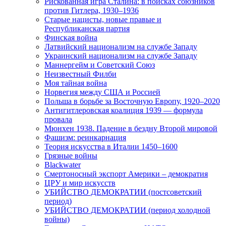
Рискованная игра Сталина: в поисках союзников
против Гитлера, 1930–1936
Старые нацисты, новые правые и
Республиканская партия
Финская война
Латвийский национализм на службе Западу
Украинский национализм на службе Западу
Маннергейм и Советский Союз
Неизвестный Филби
Моя тайная война
Норвегия между США и Россией
Польша в борьбе за Восточную Европу, 1920–2020
Антигитлеровская коалиция 1939 — формула
провала
Мюнхен 1938. Падение в бездну Второй мировой
Фашизм: реинкарнация
Теория искусства в Италии 1450–1600
Грязные войны
Blackwater
Смертоносный экспорт Америки – демократия
ЦРУ и мир искусств
УБИЙСТВО ДЕМОКРАТИИ (постсоветский
период)
УБИЙСТВО ДЕМОКРАТИИ (период холодной
войны)