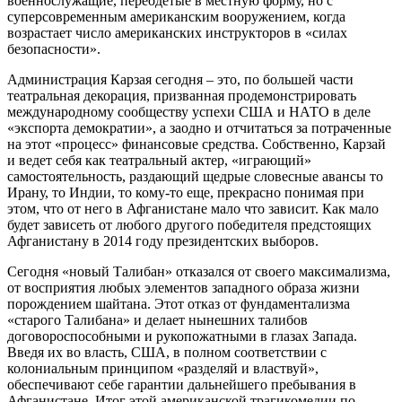
военнослужащие, переодетые в местную форму, но с
суперсовременным американским вооружением, когда
возрастает число американских инструкторов в «силах
безопасности».
Администрация Карзая сегодня – это, по большей части
театральная декорация, призванная продемонстрировать
международному сообществу успехи США и НАТО в деле
«экспорта демократии», а заодно и отчитаться за потраченные
на этот «процесс» финансовые средства. Собственно, Карзай
и ведет себя как театральный актер, «играющий»
самостоятельность, раздающий щедрые словесные авансы то
Ирану, то Индии, то кому-то еще, прекрасно понимая при
этом, что от него в Афганистане мало что зависит. Как мало
будет зависеть от любого другого победителя предстоящих
Афганистану в 2014 году президентских выборов.
Сегодня «новый Талибан» отказался от своего максимализма,
от восприятия любых элементов западного образа жизни
порождением шайтана. Этот отказ от фундаментализма
«старого Талибана» и делает нынешних талибов
договороспособными и рукопожатными в глазах Запада.
Введя их во власть, США, в полном соответствии с
колониальным принципом «разделяй и властвуй»,
обеспечивают себе гарантии дальнейшего пребывания в
Афганистане. Итог этой американской трагикомедии по