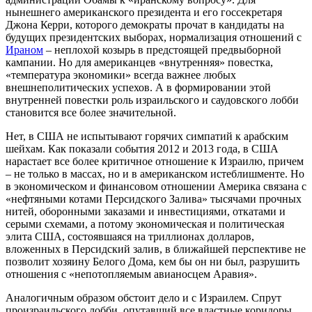
нынешнего американского президента и его госсекретаря
Джона Керри, которого демократы прочат в кандидаты на
будущих президентских выборах, нормализация отношений с
Ираном
– неплохой козырь в предстоящей предвыборной
кампании. Но для американцев «внутренняя» повестка,
«температура экономики» всегда важнее любых
внешнеполитических успехов. А в формировании этой
внутренней повестки роль израильского и саудовского лобби
становится все более значительной.
Нет, в США не испытывают горячих симпатий к арабским
шейхам. Как показали события 2012 и 2013 года, в США
нарастает все более критичное отношение к Израилю, причем
– не только в массах, но и в американском истеблишменте. Но
в экономическом и финансовом отношении Америка связана с
«нефтяными котами Персидского Залива» тысячами прочных
нитей, оборонными заказами и инвестициями, откатами и
серыми схемами, а потому экономическая и политическая
элита США, состоявшаяся на триллионах долларов,
вложенных в Персидский залив, в ближайшей перспективе не
позволит хозяину Белого Дома, кем бы он ни был, разрушить
отношения с «непотопляемым авианосцем Аравия».
Аналогичным образом обстоит дело и с Израилем. Спрут
произраильского лобби, опутавший все властные коридоры