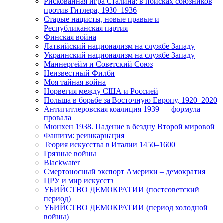
Рискованная игра Сталина: в поисках союзников
против Гитлера, 1930–1936
Старые нацисты, новые правые и
Республиканская партия
Финская война
Латвийский национализм на службе Западу
Украинский национализм на службе Западу
Маннергейм и Советский Союз
Неизвестный Филби
Моя тайная война
Норвегия между США и Россией
Польша в борьбе за Восточную Европу, 1920–2020
Антигитлеровская коалиция 1939 — формула
провала
Мюнхен 1938. Падение в бездну Второй мировой
Фашизм: реинкарнация
Теория искусства в Италии 1450–1600
Грязные войны
Blackwater
Смертоносный экспорт Америки – демократия
ЦРУ и мир искусств
УБИЙСТВО ДЕМОКРАТИИ (постсоветский
период)
УБИЙСТВО ДЕМОКРАТИИ (период холодной
войны)