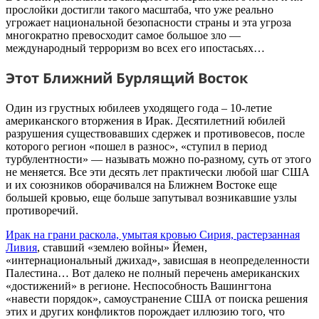
прослойки достигли такого масштаба, что уже реально
угрожает национальной безопасности страны и эта угроза
многократно превосходит самое большое зло —
международный терроризм во всех его ипостасьях…
Этот Ближний Бурлящий Восток
Один из грустных юбилеев уходящего года – 10-летие
американского вторжения в Ирак. Десятилетний юбилей
разрушения существовавших сдержек и противовесов, после
которого регион «пошел в разнос», «ступил в период
турбулентности» — называть можно по-разному, суть от этого
не меняется. Все эти десять лет практически любой шаг США
и их союзников оборачивался на Ближнем Востоке еще
большей кровью, еще больше запутывал возникавшие узлы
противоречий.
Ирак на грани раскола, умытая кровью Сирия, растерзанная
Ливия
, ставший «землею войны» Йемен,
«интернациональный джихад», зависшая в неопределенности
Палестина… Вот далеко не полный перечень американских
«достижений» в регионе. Неспособность Вашингтона
«навести порядок», самоустранение США от поиска решения
этих и других конфликтов порождает иллюзию того, что