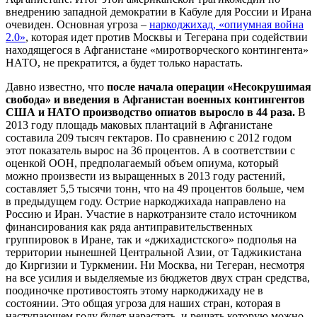
внедрению западной демократии в Кабуле для России и Ирана
очевиден. Основная угроза –
наркоджихад, «опиумная война
2.0»
, которая идет против Москвы и Тегерана при содействии
находящегося в Афганистане «миротворческого контингента»
НАТО, не прекратится, а будет только нарастать.
Давно известно, что
после начала операции «Несокрушимая
свобода» и введения в Афганистан военных контингентов
США и НАТО производство опиатов выросло в 44 раза.
В
2013 году площадь маковых плантаций в Афганистане
составила 209 тысяч гектаров. По сравнению с 2012 годом
этот показатель вырос на 36 процентов. А в соответствии с
оценкой ООН, предполагаемый объем опиума, который
можно произвести из выращенных в 2013 году растений,
составляет 5,5 тысячи тонн, что на 49 процентов больше, чем
в предыдущем году. Острие наркоджихада направлено на
Россию и Иран. Участие в наркотранзите стало источником
финансирования как ряда антиправительственных
группировок в Иране, так и «джихадистского» подполья на
территории нынешней Центральной Азии, от Таджикистана
до Киргизии и Туркмении. Ни Москва, ни Тегеран, несмотря
на все усилия и выделяемые из бюджетов двух стран средства,
поодиночке противостоять этому наркоджихаду не в
состоянии. Это общая угроза для наших стран, которая в
наступающем году будет нарастать, и решать которую можно