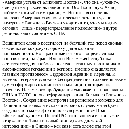
«Америка устала от Ближнего Востока», что она «уходит»,
смещая центр своей активности в Юго-Восточную Азию,
поближе к китайским границам. Но это – всего лишь
иллюзия. Американская политическая элита никуда не
намерена с Ближнего Востока уходить и то, что мы видим
сегодня – лишь «перераспределение полномочий» внутри
региональных союзников США.
Вашингтон словно расстилает на будущий год перед своими
союзниками ковровую дорожку для эскалации
напряженности. Но – расстилает строго в определенном
направлении, на Иран. Именно Исламская Республика
остается сегодня наиболее последовательным противником
американской гегемонии в регионе, именно она является
главным противовесом Саудовской Аравии и Израиля. И
именно Тегеран в условиях беспрецедентного давления извне
сумел сформировать шиитскую коалицию, которая под
лозунгом Исламского пробуждения умножает на ноль планы
США и НАТО по «переформатированию Большого Ближнего
Востока». Сохранение контроля над регионом возможно для
Вашингтона только и исключительно в случае, когда будет
создана система «эффективного сдерживания» Ирана.
«Железный купол» и ПерсоПРО, готовящиеся израильское
вторжение в Ливан и новый этап «джихадистской
интервенции» в Сирию – как раз и есть элементы этой