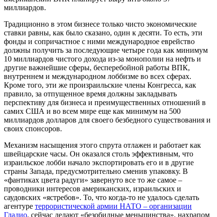
миллиардов.
Традиционно в этом бизнесе только чисто экономические
ставки равны, как было сказано, один к десяти. То есть, эти
фонды и сопричастное с ними международное еврейство
должны получить за последующие четыре года как минимум
10 миллиардов чистого дохода из-за монополии на нефть и
другие важнейшие сферы, бесперебойной работы ВПК,
внутреннем и международном лоббизме во всех сферах.
Кроме того, эти же произраильские члены Конгресса, как
правило, за отпущенное время должны закладывать
перспективу для бизнеса и преимущественных отношений в
самих США и во всем мире еще как минимум на 500
миллиардов долларов для своего безбедного существования и
своих спонсоров.
Механизм насыщения этого спрута отлажен и работает как
швейцарские часы. Он оказался столь эффективным, что
израильское лобби начало экспортировать его и в другие
страны Запада, предусмотрительно сменив упаковку. В
«фантиках цвета радуги» завернуто все то же самое –
проводники интересов американских, израильских и
саудовских «ястребов». То, что когда-то не удалось сделать
агентуре
террористической армии НАТО – организации
Гладио
, сейчас делают «безобидные меньшинства», нахрапом