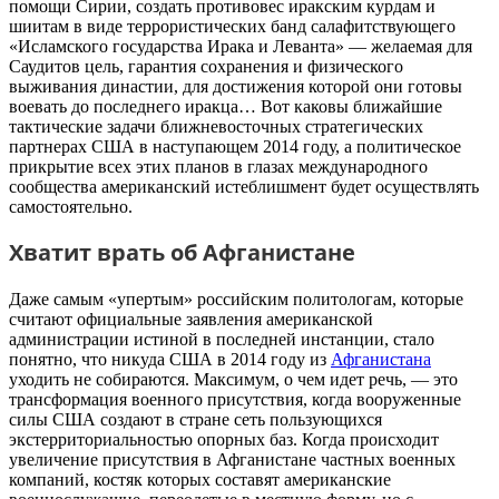
помощи Сирии, создать противовес иракским курдам и
шиитам в виде террористических банд салафитствующего
«Исламского государства Ирака и Леванта» — желаемая для
Саудитов цель, гарантия сохранения и физического
выживания династии, для достижения которой они готовы
воевать до последнего иракца… Вот каковы ближайшие
тактические задачи ближневосточных стратегических
партнерах США в наступающем 2014 году, а политическое
прикрытие всех этих планов в глазах международного
сообщества американский истеблишмент будет осуществлять
самостоятельно.
Хватит врать об Афганистане
Даже самым «упертым» российским политологам, которые
считают официальные заявления американской
администрации истиной в последней инстанции, стало
понятно, что никуда США в 2014 году из
Афганистана
уходить не собираются. Максимум, о чем идет речь, — это
трансформация военного присутствия, когда вооруженные
силы США создают в стране сеть пользующихся
экстерриториальностью опорных баз. Когда происходит
увеличение присутствия в Афганистане частных военных
компаний, костяк которых составят американские