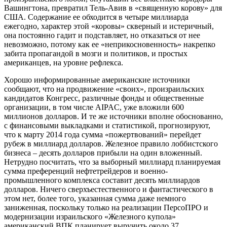
Вашингтона, превратил Тель-Авив в «священную корову» для
США. Содержание ее обходится в четыре миллиарда
ежегодно, характер этой «коровы» скверный и истеричный,
она постоянно гадит и подставляет, но отказаться от нее
невозможно, потому как ее «неприкосновенность» накрепко
забита пропагандой в мозги и политиков, и простых
американцев, на уровне рефлекса.
Хорошо информированные американские источники
сообщают, что на продвижение «своих», произраильских
кандидатов Конгресс, различные фонды и общественные
организации, в том числе AIPAC, уже вложили 600
миллионов долларов. И те же источники вполне обоснованно,
с финансовыми выкладками и статистикой, прогнозируют,
что к марту 2014 года сумма «пожертвований» перейдет
рубеж в миллиард долларов. Железное правило лоббистского
бизнеса – десять долларов прибыли на один вложенный.
Нетрудно посчитать, что за выборный миллиард планируемая
сумма преференций нефтетрейдеров и военно-
промышленного комплекса составит десять миллиардов
долларов. Ничего сверхъестественного и фантастического в
этом нет, более того, указанная сумма даже немного
заниженная, поскольку только на реализации ПерсоПРО и
модернизации израильского «Железного купола»
американский ВПК планирует выручить около 37