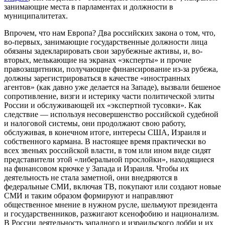
занимающие места в парламентах и должности в
муниципалитетах.
Впрочем, что нам Европа? Два российских закона о том, что,
во-первых, занимающие государственные должности лица
обязаны задекларировать свои зарубежные активы, и, во-
вторых, мелькающие на экранах «эксперты» и прочие
правозащитники, получающие финансирование из-за рубежа,
должны зарегистрироваться в качестве «иностранных
агентов» (как давно уже делается на Западе), вызвали бешеное
сопротивление, визги и истерику части политической элиты
России и обслуживающей их «экспертной тусовки». Как
следствие — используя несовершенство российской судебной
и налоговой системы, они продолжают свою работу,
обслуживая, в конечном итоге, интересы США, Израиля и
собственного кармана. В настоящее время практически во
всех звеньях российской власти, в том или ином виде сидят
представители этой «либеральной прослойки», находящиеся
на финансовом крючке у Запада и Израиля. Чтобы их
деятельность не стала заметной, они внедряются в
федеральные СМИ, включая ТВ, покупают или создают новые
СМИ и таким образом формируют и направляют
общественное мнение в нужном русле, шельмуют президента
и государственников, разжигают ксенофобию и национализм.
В России деятельность западного и израильского лобби и их