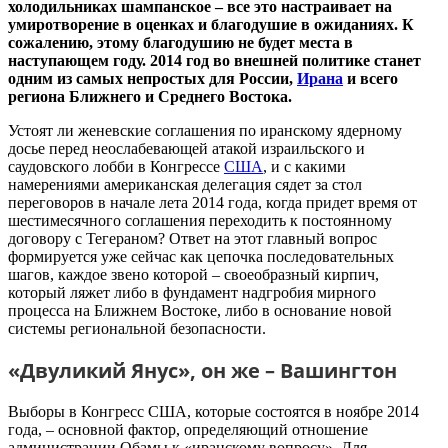
холодильниках шампанское – все это настраивает на
умиротворение в оценках и благодушие в ожиданиях. К
сожалению, этому благодушию не будет места в
наступающем году. 2014 год во внешней политике станет
одним из самых непростых для России,
Ирана
и всего
региона Ближнего и Среднего Востока.
Устоят ли женевские соглашения по иранскому ядерному
досье перед неослабевающей атакой израильского и
саудовского лобби в Конгрессе
США
, и с какими
намерениями американская делегация сядет за стол
переговоров в начале лета 2014 года, когда придет время от
шестимесячного соглашения переходить к постоянному
договору с Тегераном? Ответ на этот главный вопрос
формируется уже сейчас как цепочка последовательных
шагов, каждое звено которой – своеобразный кирпич,
который ляжет либо в фундамент надгробия мирного
процесса на Ближнем Востоке, либо в основание новой
системы региональной безопасности.
«Двуликий Янус», он же – Вашингтон
Выборы в Конгресс США, которые состоятся в ноябре 2014
года, – основной фактор, определяющий отношение
администрации Обамы к «иранскому вопросу». Для