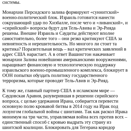
системы.
Монархии Персидского залива формируют «суннитский»
военно-политический блок. Израиль готовится нанести
сокрушающий удар по Хизбалле, после чего и «ливанский», и
«сирийский» вопросы будут для Тель-Авива и Эр-Рияда
решены. Внешне Израиль и Саудиты действуют вполне
самостоятельно, более того – они резко критикуют США за
невнятность и нерешительность. Но многого ли стоит та
критика? Поразительная вещь – вал критических заявлений в
адрес США нарастает. А в ответ Вашингтон накачивает
монархии Залива новейшими американскими вооружениями,
наращивает финансовую и технологическую поддержку
израильского военно-промышленного комплекса, блокирует в
ООН попытки обуздать политику государственного
терроризма, которые проводят Тель-Авив и Эр-Рияд.
К тому же, главный партнер США в исламском мире —
Саудовская Аравия, разуверившая в решении сирийского
вопроса, с целью удержания Ирана, собирается перевести
основную полю кровавой битвы в 2014 году на Ирак под
лозунгом глобальной войны с шиитами. Так как раскол Ирака
минимум на три части, управляемая война всех против всех –
единственный способ с кровью выдрать эту страну из
шиитской коалиции. Блокировать для Тегерана коридор