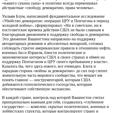
«нашего сукина сына» в политике всегда перевешивал
абстрактные «свободу, демократию, права человека».
Уильям Блум, написавший фундаментальное исследование
«Убийство демократии: операции ЦРУ и Пентагона в период
холодной войны», сформулировал: «Ни в советские, ни в
постсоветские времена действия США не были славным и
благородным движением в поддержку свободы и демократии.
Это движение Вашингтона направлено на поддержку
авторитарных режимов и абсолютных монархий, готовых
соблюдать строгие американские правила в отношении нефти,
военных баз и Израиля, блюсти политические и
экономические интересы США в своих странах в обмен на
поддержку Пентагоном и ЦРУ своего пребывания у власти».
Казалось бы, чего здесь нового, все очевидно. Блеск и
парадная сторона «войны за демократию» до сих пор слепит
значительную часть мирового сообщества, что мешает им
понять главное — инструментарий, которым США
добиваются геополитического господства, которым
обеспечивают собственную экспансию.
В каждой стране, контроль над которой Вашингтон считал
принципиально важным для себя, создавалось «глубинное
государство» — комплекс скрытых политических, военных и
лоббистских структур, которые контролируют страну и