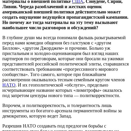
материалы о внешней политике
США
, Сноудене, Сирии,
Ливии. Череда разоблачений и жестких оценок
американской внешней политики действительно может
создать ощущение ведущейся пропагандистской кампании.
Но почему же тогда материалы на эту тему вызывают
наибольшее число разговоров и обсуждений?
В глубине души мы всегда понимали фальшь разыгрываемой
перед нами комедии общения без галстуков с «другом
Биллом», «другом Джорджем» и прочими. Больно уж
пристальным и холодно-оценивающим был взгляд наших
партнеров по переговорам, которые они бросали на ужимки
представителей российской политической элиты, старавшихся
соответствовать требованиям «прогрессивного мирового
сообщества». Того самого, которое при ближайшем
рассмотрении оказывалось тесным семейным кругом членов
НАТО
. И их геополитической «обслуги», предельно
исчерпывающее название которых «лимитрофы» оказалось
под запретом цензуры нового типа — политкорректности.
Впрочем, и политкорректность, и толерантность лишь
инструменты из богатого арсенала перманентной войны за
демократию, которую ведет Запад.
Разрешив НАТО создавать под предлогом борьбы с