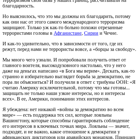
терроризмом свои базы у наших границ, рассчитывали на
благодарность.
Но выяснилось, что это мы должны их благодарить, потому
как они нас от этого самого международного терроризма
защищают. Только уж как-то больно похожи отрезанные
террористами головы в
Афганистане
,
Сирии
и Чечне.
И как-то удивительно, что в зависимости от того, где их
режут, перед нами не террористы вовсе, а «борцы за свободу».
Мы много чего узнали. И попробовали получить ответ от
главного воителя, высокодуховного настолько, что у него
даже на деньгах написано «в Бога мы верим». Дескать, как-то
странно и избирательно выглядит борьба за демократию, не
пора ли объясниться? И получили в ответ с трибуны ООН: «Я
считаю Америку исключительной, потому что мы готовы...
защищать не только наши узкие интересы, но и интересы
всех». В ее, Америки, понимании этих интересов.
Я убеждена: нет никакой «войны за демократию во всем
мире» — есть поддержка тех сил, которые лояльны
Вашингтону, которые способны гарантировать соблюдение
его интересов в ключевых точках мира. Лояльны — значит,
подходят, и не важно, какое отношение к демократии у
африканских диктаторов или аравийских монархов. Принцип