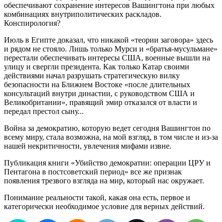
обеспечивают сохранение интересов Вашингтона при любых
комбинациях внутриполитических раскладов.
Конспирология?
Июль в Египте доказал, что никакой «теории заговора» здесь
и рядом не стояло. Лишь только Мурси и «братья-мусульмане»
перестали обеспечивать интересы США, военные вышли на
улицу и свергли президента. Как только Катар своими
действиями начал разрушать стратегическую вилку
безопасности на Ближнем Востоке «после длительных
консультаций внутри династии, с руководством США и
Великобритании», правящий эмир отказался от власти и
передал престол сыну...
Война за демократию, которую ведет сегодня Вашингтон по
всему миру, стала возможна, на мой взгляд, в том числе и из-за
нашей некритичности, увлечения мифами извне.
Публикация книги «Убийство демократии: операции ЦРУ и
Пентагона в постсоветский период» все же признак
появления трезвого взгляда на мир, который нас окружает.
Понимание реальности такой, какая она есть, первое и
категорически необходимое условие для верных действий.