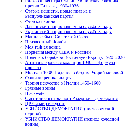
Рискованная игра Сталина: в поисках союзников
против Гитлера, 1930–1936
Старые нацисты, новые правые и
Республиканская партия
Финская война
Латвийский национализм на службе Западу
Украинский национализм на службе Западу
Маннергейм и Советский Союз
Неизвестный Филби
Моя тайная война
Норвегия между США и Россией
Польша в борьбе за Восточную Европу, 1920–2020
Антигитлеровская коалиция 1939 — формула
провала
Мюнхен 1938. Падение в бездну Второй мировой
Фашизм: реинкарнация
Теория искусства в Италии 1450–1600
Грязные войны
Blackwater
Смертоносный экспорт Америки – демократия
ЦРУ и мир искусств
УБИЙСТВО ДЕМОКРАТИИ (постсоветский
период)
УБИЙСТВО ДЕМОКРАТИИ (период холодной
войны)