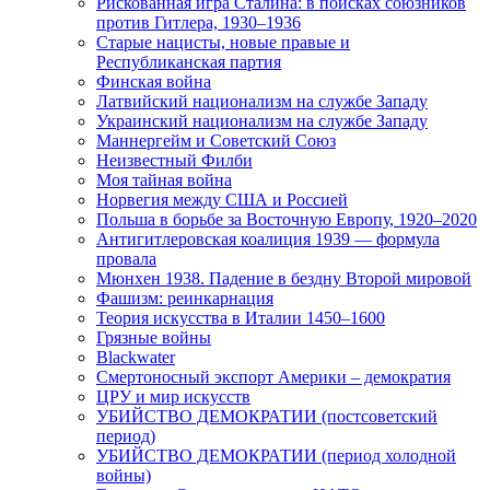
Рискованная игра Сталина: в поисках союзников
против Гитлера, 1930–1936
Старые нацисты, новые правые и
Республиканская партия
Финская война
Латвийский национализм на службе Западу
Украинский национализм на службе Западу
Маннергейм и Советский Союз
Неизвестный Филби
Моя тайная война
Норвегия между США и Россией
Польша в борьбе за Восточную Европу, 1920–2020
Антигитлеровская коалиция 1939 — формула
провала
Мюнхен 1938. Падение в бездну Второй мировой
Фашизм: реинкарнация
Теория искусства в Италии 1450–1600
Грязные войны
Blackwater
Смертоносный экспорт Америки – демократия
ЦРУ и мир искусств
УБИЙСТВО ДЕМОКРАТИИ (постсоветский
период)
УБИЙСТВО ДЕМОКРАТИИ (период холодной
войны)