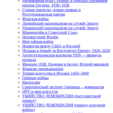
Рискованная игра Сталина: в поисках союзников
против Гитлера, 1930–1936
Старые нацисты, новые правые и
Республиканская партия
Финская война
Латвийский национализм на службе Западу
Украинский национализм на службе Западу
Маннергейм и Советский Союз
Неизвестный Филби
Моя тайная война
Норвегия между США и Россией
Польша в борьбе за Восточную Европу, 1920–2020
Антигитлеровская коалиция 1939 — формула
провала
Мюнхен 1938. Падение в бездну Второй мировой
Фашизм: реинкарнация
Теория искусства в Италии 1450–1600
Грязные войны
Blackwater
Смертоносный экспорт Америки – демократия
ЦРУ и мир искусств
УБИЙСТВО ДЕМОКРАТИИ (постсоветский
период)
УБИЙСТВО ДЕМОКРАТИИ (период холодной
войны)