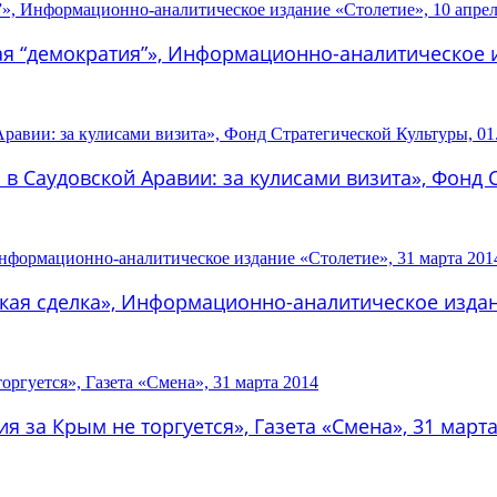
ая “демократия”», Информационно-аналитическое и
 в Саудовской Аравии: за кулисами визита», Фонд 
ская сделка», Информационно-аналитическое издани
я за Крым не торгуется», Газета «Смена», 31 марта