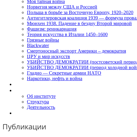
Моя тайная война
Норвегия между США и Россией
Польша в борьбе за Восточную Европу, 1920–2020
Антигитлеровская коалиция 1939 — формула прова
Мюнхен 1938. Падение в бездну Второй мировой
Фашизм: реинкарнация
Теория искусства в Италии 1450–1600
Грязные войны
Blackwater
Смертоносный экспорт Америки – демократия
ЦРУ и мир искусств
УБИЙСТВО ДЕМОКРАТИИ (постсоветский перио
УБИЙСТВО ДЕМОКРАТИИ (период холодной вой
Гладио — Секретные армии НАТО
Наркотики, нефть и война
Доклады
Об Институте
Об институте
Структура
Деятельность
Контакты
Публикации