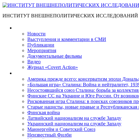
ИНСТИТУТ ВНЕШНЕПОЛИТИЧЕСКИХ ИССЛЕДОВАНИЙ
Материалы
Новости
Выступления и коммента­рии в СМИ
Публикации
Мероприятия
Документальные фильмы
Видео
Журнал «Covert Action»
Книги
Америка прежде всего: консерватизм эпохи Дональ
«Большая игра» Сталина: Война и нейтралитет, 193
Несостоявшийся союз Сталина: борьба за коллектив
Финские СС на Украине и Юге России. От возникн
Рискованная игра Сталина: в поисках союзников пр
Старые нацисты, новые правые и Республиканская 
Финская война
Латвийский национализм на службе Западу
Украинский национализм на службе Западу
Маннергейм и Советский Союз
Неизвестный Филби