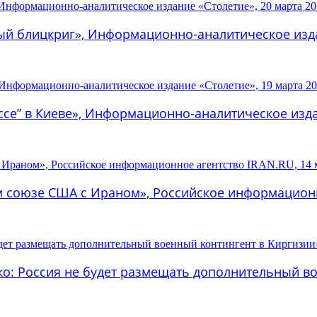
ый блицкриг», Информационно-аналитическое изда
ссе” в Киеве», Информационно-аналитическое изда
м союзе США с Ираном», Российское информационно
ко: Россия не будет размещать дополнительный во