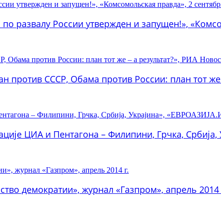
по развалу России утвержден и запущен!», «Комсо
 против СССР, Обама против России: план тот же –
ије ЦИА и Пентагона – Филипини, Грчка, Србија, 
тво демократии», журнал «Газпром», апрель 2014 