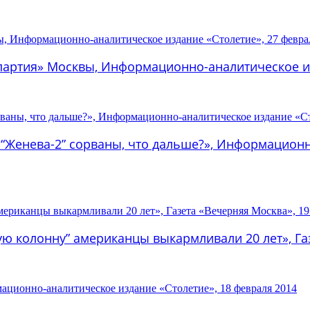
 партия» Москвы, Информационно-аналитическое из
 “Женева-2” сорваны, что дальше?», Информационн
ую колонну” американцы выкармливали 20 лет», Га