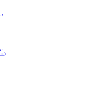
ла
д)
ны)