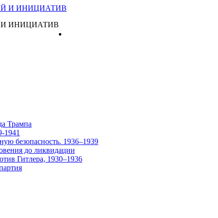
 И ИНИЦИАТИВ
Главная
да Трампа
9-1941
ную безопасность. 1936–1939
овения до ликвидации
отив Гитлера, 1930–1936
партия