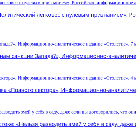
 Политический легковес с нулевым признанием», Р
 нам санкции Запада?», Информационно-аналитичес
тика «Правого сектора», Информационно-аналитичес
оке: «Нельзя разводить змей у себя в саду, даже 