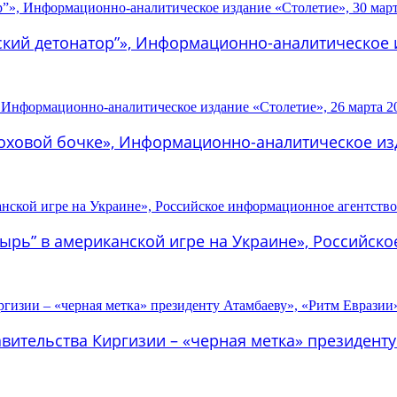
ский детонатор”», Информационно-аналитическое и
роховой бочке», Информационно-аналитическое изд
зырь” в американской игре на Украине», Российско
авительства Киргизии – «черная метка» президенту