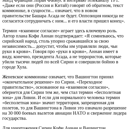
МИД Франции Лоран Фабиус в интервью телеканалу TF1:
«Даже если они (Россия и Китай) говорят об обратном, текст
коммюнике, в сущности... означает, что в новом
правительстве Башара Асада не будет. Оппозиция никогда не
согласится сотрудничать с ним... и его власти пришел конец».
Термин «взаимное согласие» играет здесь ключевую роль.
Автор плана Кофи Аннан подтверждает: «Я сомневаюсь, что
сирийский народ, столь упорно сражавшийся за свою
независимость... допустит, чтобы им управляли люди, чьи
руки в крови». Говоря про «руки в крови», Аннан имеет в
виду, конечно, президента Асада, а не террористов, которые
убили тысячи людей по всей Сирии и совершили бойню в
городе Хула.
Женевское коммюнике означает, что Вашингтон принял
«окончательное решение» по Сирии. «Переходное
правительство», основанное на «взаимном согласии»,
обернется для Сирии тем же, чем стал термин «бесполетная
зона» для Ливии. И если для нормального человека термин
«бесполетная зона» значит территория, запрещенная для
полетов, то для Вашингтона в Ливии это означало разрешение
на 30 000 боевых вылетов авиации НАТО и свержение лидера
государства.
Для уничтожения Сирии Кофи Аннан и Вашингтон