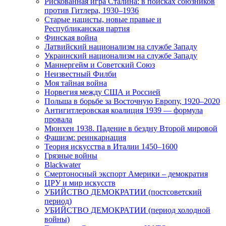
Рискованная игра Сталина: в поисках союзников
против Гитлера, 1930–1936
Старые нацисты, новые правые и
Республиканская партия
Финская война
Латвийский национализм на службе Западу
Украинский национализм на службе Западу
Маннергейм и Советский Союз
Неизвестный Филби
Моя тайная война
Норвегия между США и Россией
Польша в борьбе за Восточную Европу, 1920–2020
Антигитлеровская коалиция 1939 — формула
провала
Мюнхен 1938. Падение в бездну Второй мировой
Фашизм: реинкарнация
Теория искусства в Италии 1450–1600
Грязные войны
Blackwater
Смертоносный экспорт Америки – демократия
ЦРУ и мир искусств
УБИЙСТВО ДЕМОКРАТИИ (постсоветский
период)
УБИЙСТВО ДЕМОКРАТИИ (период холодной
войны)