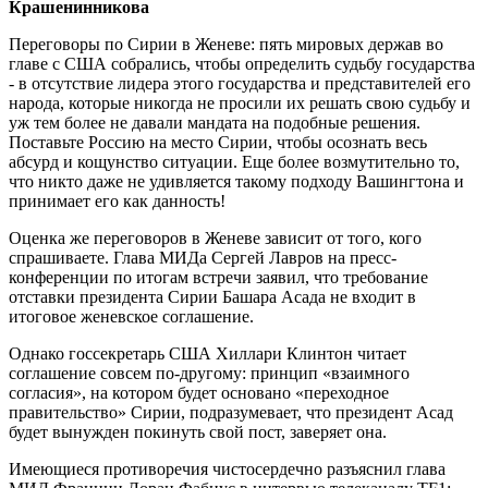
Крашенинникова
Переговоры по Сирии в Женеве: пять мировых держав во
главе с США собрались, чтобы определить судьбу государства
- в отсутствие лидера этого государства и представителей его
народа, которые никогда не просили их решать свою судьбу и
уж тем более не давали мандата на подобные решения.
Поставьте Россию на место Сирии, чтобы осознать весь
абсурд и кощунство ситуации. Еще более возмутительно то,
что никто даже не удивляется такому подходу Вашингтона и
принимает его как данность!
Оценка же переговоров в Женеве зависит от того, кого
спрашиваете. Глава МИДа Сергей Лавров на пресс-
конференции по итогам встречи заявил, что требование
отставки президента Сирии Башара Асада не входит в
итоговое женевское соглашение.
Однако госсекретарь США Хиллари Клинтон читает
соглашение совсем по-другому: принцип «взаимного
согласия», на котором будет основано «переходное
правительство» Сирии, подразумевает, что президент Асад
будет вынужден покинуть свой пост, заверяет она.
Имеющиеся противоречия чистосердечно разъяснил глава