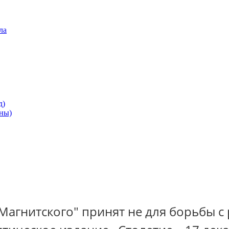
ла
д)
ны)
агнитского" принят не для борьбы с