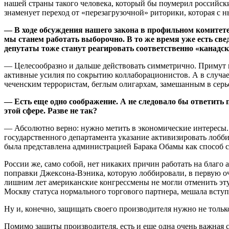
нашей страны такого человека, который бы поумерил российски
знаменует переход от «перезагрузочной» риторики, которая с 
— В ходе обсуждения нашего закона в профильном комитете
мы станем работать выборочно. В то же время уже есть све
депутаты тоже станут реагировать соответственно «канадс
— Целесообразно и дальше действовать симметрично. Примут 
активные усилия по сокрытию коллаборационистов. А в случа
чеченским террористам, беглым олигархам, замешанным в сер
— Есть еще одно соображение. А не следовало бы ответить
этой сфере. Разве не так?
— Абсолютно верно: нужно метить в экономические интересы.
государственного департамента указание активизировать лобб
была представлена администрацией Барака Обамы как способ сн
России же, само собой, нет никаких причин работать на благо
поправки Джексона-Вэника, которую лоббировали, в первую оч
лишним лет американские конгрессмены не могли отменить эту 
Москву статуса нормального торгового партнера, мешала всту
Ну и, конечно, защищать своего производителя нужно не толь
Помимо защиты производителя, есть и еще одна очень важная 