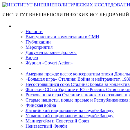
ИНСТИТУТ ВНЕШНЕПОЛИТИЧЕСКИХ ИССЛЕДОВАНИЙ
Материалы
Новости
Выступления и коммента­рии в СМИ
Публикации
Мероприятия
Документальные фильмы
Видео
Журнал «Covert Action»
Книги
Америка прежде всего: консерватизм эпохи Дональ
«Большая игра» Сталина: Война и нейтралитет, 193
Несостоявшийся союз Сталина: борьба за коллектив
Финские СС на Украине и Юге России. От возникн
Рискованная игра Сталина: в поисках союзников пр
Старые нацисты, новые правые и Республиканская 
Финская война
Латвийский национализм на службе Западу
Украинский национализм на службе Западу
Маннергейм и Советский Союз
Неизвестный Филби