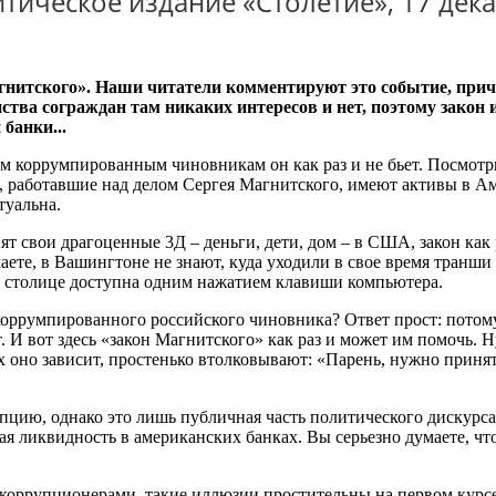
ическое издание «Столетие», 17 дека
итского». Наши читатели комментируют это событие, приче
ва сограждан там никаких интересов и нет, поэтому закон и
банки...
 коррумпированным чиновникам он как раз и не бьет. Посмотри
и, работавшие над делом Сергея Магнитского, имеют активы в А
туальна.
т свои драгоценные 3Д – деньги, дети, дом – в США, закон как 
аете, в Вашингтоне не знают, куда уходили в свое время транши
й столице доступна одним нажатием клавиши компьютера.
 коррумпированного российского чиновника? Ответ прост: потом
т. И вот здесь «закон Магнитского» как раз и может им помочь
оно зависит, простенько втолковывают: «Парень, нужно принять 
пцию, однако это лишь публичная часть политического дискурс
я ликвидность в американских банках. Вы серьезно думаете, чт
оррупционерами, такие иллюзии простительны на первом курсе и