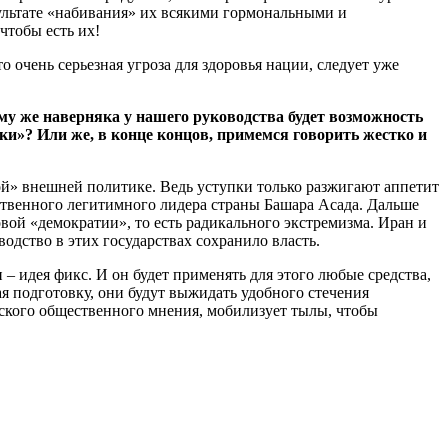
зультате «набивания» их всякими гормональными и
чтобы есть их!
 очень серьезная угроза для здоровья нации, следует уже
му же наверняка у нашего руководства будет возможность
ки»? Или же, в конце концов, примемся говорить жестко и
ой» внешней политике. Ведь уступки только разжигают аппетит
ственного легитимного лидера страны Башара Асада. Дальше
вой «демократии», то есть радикального экстремизма. Иран и
дство в этих государствах сохранило власть.
– идея фикс. И он будет применять для этого любые средства,
ая подготовку, они будут выжидать удобного стечения
анского общественного мнения, мобилизует тылы, чтобы