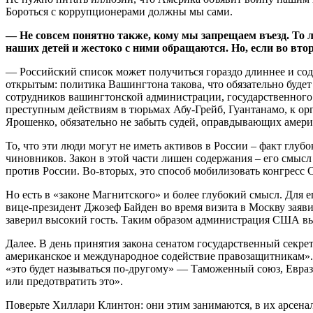
Бороться с коррупционерами должны мы сами.
— Не совсем понятно также, кому мы запрещаем въезд. То 
наших детей и жестоко с ними обращаются. Но, если во вто
— Российский список может получиться гораздо длиннее и сод
открытым: политика Вашингтона такова, что обязательно будет
сотрудников вашингтонской администрации, государственного 
преступным действиям в тюрьмах Абу-Грейб, Гуантанамо, к ор
Ярошенко, обязательно не забыть судей, оправдывающих амери
То, что эти люди могут не иметь активов в России – факт гл
чиновников. Закон в этой части лишен содержания – его смыс
против России. Во-вторых, это способ мобилизовать конгрес
Но есть в «законе Магнитского» и более глубокий смысл. Для 
вице-президент Джозеф Байден во время визита в Москву заявил
заверил высокий гость. Таким образом администрация США вы
Далее. В день принятия закона сенатом государственный секр
американское и международное содействие правозащитникам». Но
«это будет называться по-другому» — Таможенный союз, Евраз
или предотвратить это».
Поверьте Хиллари Клинтон: они этим занимаются, в их арсенал