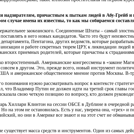
ли надзирателям, причастным к пыткам людей в Абу-Грейб и
ром случае имена их известны, то как мы собираемся составл
ержательнее заокеанского. Соединенные Штаты – самый злостны
 поставлять в него новых кандидатов. Часто это будут неизвес
департамента, Пентагона, других ведомств, которые разрабатыва
ганизации и работе секретных тюрем ЦРУ, к ликвидации людей в
канских приемных родителей, которые причастны к страданиями
убоко второстепенный. Американские конгрессмены в «законе Ма
л совсем в другом. Это, прежде всего, новый инструмент полит
с США и американское общественное мнение против Москвы. В-т
его понимания нужно рассматривать вопрос в контексте стратег
, что Владимир Путин не должен идти на третий срок главы госу
сказала свою четкую позицию по вопросу, кто должен руководи
етарь Хиллари Клинтон на сессии ОБСЕ в Дублине в очередной 
 на этом не остановилась. Есть у нас, уверена она, «грех» и п
ийский, но они в Америке все знают и на этот счет не обманыв
е существует масса средств и инструментов. Один из самых дейс