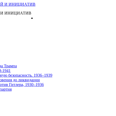
 И ИНИЦИАТИВ
Главная
да Трампа
9-1941
ную безопасность. 1936–1939
овения до ликвидации
отив Гитлера, 1930–1936
партия