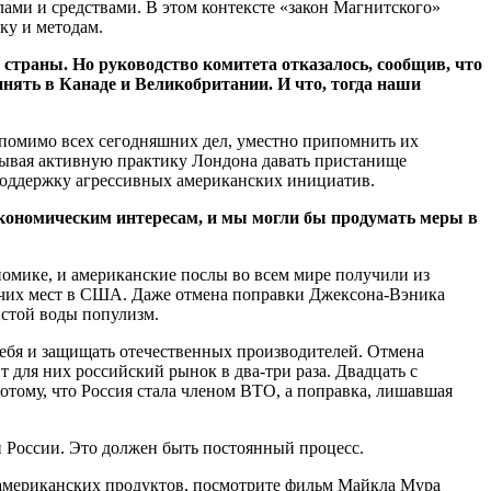
лами и средствами. В этом контексте «закон Магнитского»
ку и методам.
страны. Но руководство комитета отказалось, сообщив, что
инять в Канаде и Великобритании. И что, тогда наши
помимо всех сегодняшних дел, уместно припомнить их
тывая активную практику Лондона давать пристанище
 поддержку агрессивных американских инициатив.
 экономическим интересам, и мы могли бы продумать меры в
омике, и американские послы во всем мире получили из
бочих мест в США. Даже отмена поправки Джексона-Вэника
истой воды популизм.
 себя и защищать отечественных производителей. Отмена
 для них российский рынок в два-три раза. Двадцать с
отому, что Россия стала членом ВТО, а поправка, лишавшая
 России. Это должен быть постоянный процесс.
е американских продуктов, посмотрите фильм Майкла Мура