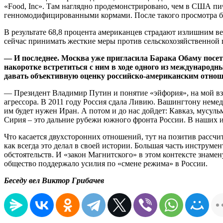
«Food, Inc». Там наглядно продемонстрировано, чем в США пи
генномодифицированными кормами. После такого просмотра бли
В результате 68,8 процента американцев страдают излишним ве
сейчас принимать жесткие меры против сельскохозяйственно
— И последнее. Москва уже пригласила Барака Обаму посети
накоротке встретиться с ним в ходе одного из международн
давать объективную оценку российско-американским отно
— Президент Владимир Путин и понятие «эйфория», на мой взг
агрессора. В 2011 году Россия сдала Ливию. Вашингтону неме
им будет нужен Иран. А потом и до нас дойдет: Кавказ, мусул
Сирия – это дальние рубежи южного фронта России. В наших и
Что касается двухсторонних отношений, тут на позитив рассчи
как всегда это делал в своей истории. Большая часть инструме
обстоятельств. И «закон Магнитского» в этом контексте знаме
общество поддержало усилия по «смене режима» в России.
Беседу вел Виктор Грибачев