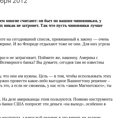
бря 2012
м многие считают: он бьет по нашим чиновникам, у
х никак не затронет. Так что пусть чиновники лучше
те на сегодняшний список, привязанный к закону — очень
мерике. И во Флориде отдыхают тоже не они. Для них угроза
раз и не затрагивает. Поймите же, наконец: Америка с
 Всемирного банка? Вы думаете, сегодня там не известны
у, что они им нужны. Цель — в том, чтобы использовать этих
. Нужно провести какое-либо выгодное Вашингтону решение –
это, а если не сможешь, у нас есть «закон Магнитского», ты
а. На деле американцы этим пользуются. Помимо инструмента
о банки США попросят эти деньги «на выход», особенно в
нститута, а взрослый человек в это верить не должен.