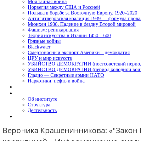
Моя тайная война
Норвегия между США и Россией
Польша в борьбе за Восточную Европу, 1920–2020
Антигитлеровская коалиция 1939 — формула прова
Мюнхен 1938. Падение в бездну Второй мировой
Фашизм: реинкарнация
Теория искусства в Италии 1450–1600
Грязные войны
Blackwater
Смертоносный экспорт Америки – демократия
ЦРУ и мир искусств
УБИЙСТВО ДЕМОКРАТИИ (постсоветский перио
УБИЙСТВО ДЕМОКРАТИИ (период холодной вой
Гладио — Секретные армии НАТО
Наркотики, нефть и война
Доклады
Об Институте
Об институте
Структура
Деятельность
Контакты
Вероника Крашенинникова: «"Закон М