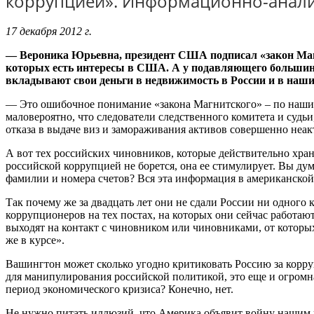
коррупцией». Информационно-аналит
17 декабря 2012 г.
— Вероника Юрьевна, президент США подписал «закон Магн
которых есть интересы в США. А у подавляющего большинст
вкладывают свои деньги в недвижимость в России и в наши 
— Это ошибочное понимание «закона Магнитского» – по нашим
маловероятно, что следователи следственного комитета и судь
отказа в выдаче виз и замораживания активов совершенно неак
А вот тех российских чиновников, которые действительно храня
российской коррупцией не борется, она ее стимулирует. Вы дум
фамилии и номера счетов? Вся эта информация в американско
Так почему же за двадцать лет они не сдали России ни одного
коррупционеров на тех постах, на которых они сейчас работаю
выходят на контакт с чиновником или чиновниками, от которых 
же в курсе».
Вашингтон может сколько угодно критиковать Россию за корру
для манипулирования российской политикой, это еще и огромна
период экономического кризиса? Конечно, нет.
Не нужно питать иллюзий, что Америка объявит войну нашим к