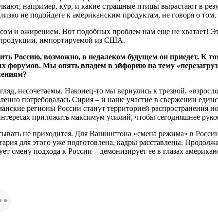
чкают, например, кур, и какие страшные птицы вырастают в ре
зко не подойдете к американским продуктам, не говоря о том, 
сом и ожирением. Вот подобных проблем нам еще не хватает! Это
й продукции, импортируемой из США.
ть Россию, возможно, в недалеком будущем он приедет. К то
ых форумов. Мы опять впадем в эйфорию на тему «перезагруз
шениям?
ляд, несочетаемы. Наконец-то мы вернулись к трезвой, «взросл
дленно потребовалась Сирия – и наше участие в свержении един
ьманские регионы России станут территорией распространения но
нтересах приложить максимум усилий, чтобы сегодняшнее руково
тывать не приходится. Для Вашингтона «смена режима» в России 
нтария для этого уже подготовлена, кадры расставлены. Продолж
нует смену подхода к России – демонизирует ее в глазах америк