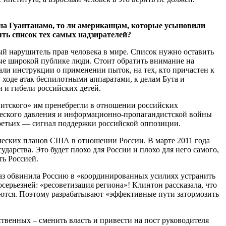
 на Гуантанамо, то ли американцам, которые усыновили
ять список тех самых надзирателей?
й нарушитель прав человека в мире. Список нужно оставить
тные широкой публике люди. Стоит обратить внимание на
ли инструкции о применении пыток, на тех, кто причастен к
 ходе атак беспилотными аппаратами, к делам Бута и
 и гибели российских детей.
гнитского» им пренебрегли в отношении российских
ического давления и информационно-пропагандистской войны
ретьих — сигнал поддержки российской оппозиции.
ических планов США в отношении России. В марте 2011 года
дарства. Это будет плохо для России и плохо для него самого,
ть Россией.
раз обвинила Россию в «координированных усилиях устранить
осерьезней: «ресоветизация региона»! Клинтон рассказала, что
аются. Поэтому разрабатывают «эффективные пути затормозить
твенных – сменить власть и привести на пост руководителя