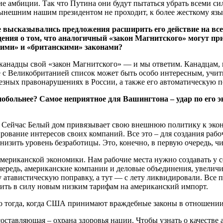
е амбиции. Так что Путина они будут пытаться убрать всеми си
нынешним нашим президентом не проходит, к более жесткому язы
 высказывались предложения расширить его действие на все 
дения о том, что аналогичный «закон Магнитского» могут пр
кими» и «британскими» законами?
канадцы свой «закон Магнитского» — и мы ответим. Канадцам, 
е с Великобританией список может быть особо интересным, учи
ьезных правонарушениях в России, а также его автоматическую
 побольнее? Самое неприятное для Вашингтона – удар по его
 Сейчас Белый дом привязывает свою внешнюю политику к экон
ирование интересов своих компаний. Все это – для создания ра
изить уровень безработицы. Это, конечно, в первую очередь, ч
 американской экономики. Нам рабочие места нужно создавать у
ередь, американские компании и деловые объединения, увеличит
атавистическую поправку, а тут — с лету ликвидировали. Все п
пить в силу новым низким тарифам на американский импорт.
ко тогда, когда США принимают враждебные законы в отношении
составляющая – охрана здоровья нации. Чтобы узнать о качеств