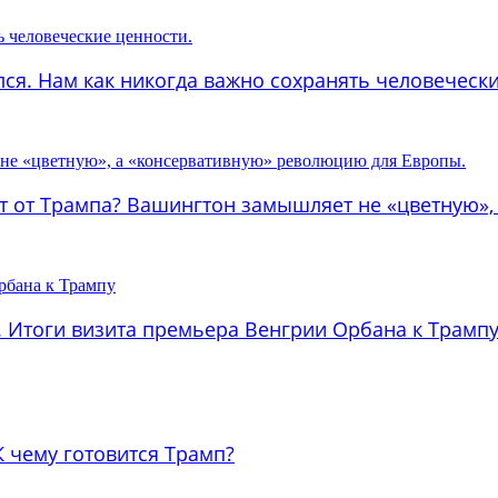
лся. Нам как никогда важно сохранять человеческ
тат от Трампа? Вашингтон замышляет не «цветную»
а. Итоги визита премьера Венгрии Орбана к Трамп
 К чему готовится Трамп?