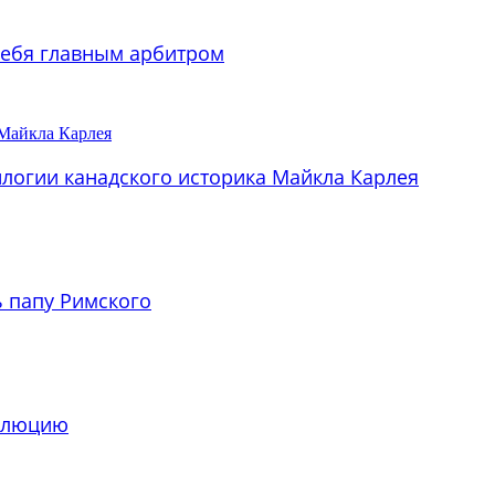
 себя главным арбитром
илогии канадского историка Майкла Карлея
ь папу Римского
волюцию