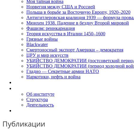
Моя тайная война
Норвегия между США и Россией
Польша в борьбе за Восточную Европу, 1920–2020
Антигитлеровская коалиция 1939 — формула прова
Мюнхен 1938. Падение в бездну Второй мировой
Фашизм: реинкарнация
Теория искусства в Италии 1450–1600
Грязные войны
Blackwater
Смертоносный экспорт Америки – демократия
ЦРУ и мир искусств
УБИЙСТВО ДЕМОКРАТИИ (постсоветский перио
УБИЙСТВО ДЕМОКРАТИИ (период холодной вой
Гладио — Секретные армии НАТО
Наркотики, нефть и война
Доклады
Об Институте
Об институте
Структура
Деятельность
Контакты
Публикации