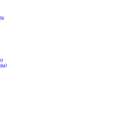
ла
д)
ны)