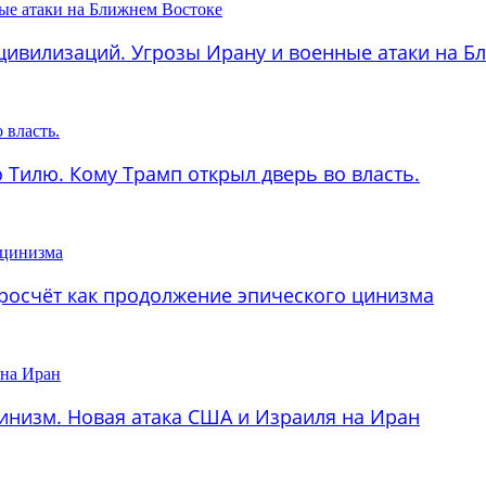
 цивилизаций. Угрозы Ирану и военные атаки на Б
о Тилю. Кому Трамп открыл дверь во власть.
просчёт как продолжение эпического цинизма
цинизм. Новая атака США и Израиля на Иран