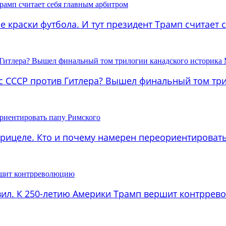
ие краски футбола. И тут президент Трамп считает
а с СССР против Гитлера? Вышел финальный том тр
 прицеле. Кто и почему намерен переориентироват
равил. К 250-летию Америки Трамп вершит контрре