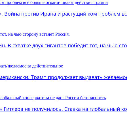
ка». Война против Ирана и растущий ком проблем 
н. В схватке двух гигантов победит тот, на чью ст
-американски. Трамп продолжает выдавать желаемо
ь» Гитлера не получилось. Ставка на глобальный к