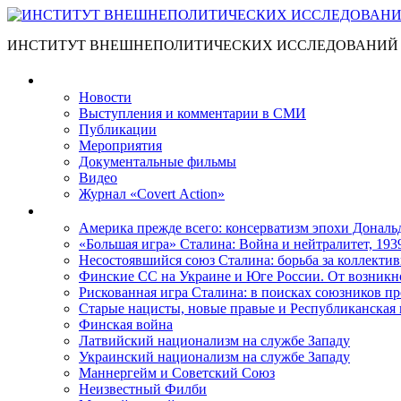
ИНСТИТУТ ВНЕШНЕПОЛИТИЧЕСКИХ ИССЛЕДОВАНИЙ
Материалы
Новости
Выступления и коммента­рии в СМИ
Публикации
Мероприятия
Документальные фильмы
Видео
Журнал «Covert Action»
Книги
Америка прежде всего: консерватизм эпохи Дональ
«Большая игра» Сталина: Война и нейтралитет, 193
Несостоявшийся союз Сталина: борьба за коллектив
Финские СС на Украине и Юге России. От возникн
Рискованная игра Сталина: в поисках союзников пр
Старые нацисты, новые правые и Республиканская 
Финская война
Латвийский национализм на службе Западу
Украинский национализм на службе Западу
Маннергейм и Советский Союз
Неизвестный Филби