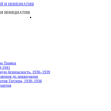
 И ИНИЦИАТИВ
Главная
да Трампа
9-1941
ную безопасность. 1936–1939
овения до ликвидации
отив Гитлера, 1930–1936
партия