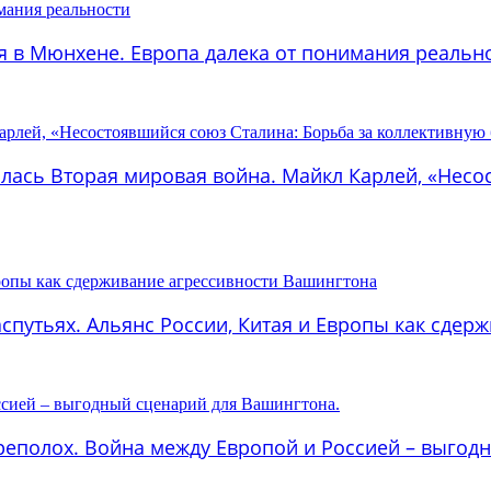
ия в Мюнхене. Европа далека от понимания реальн
алась Вторая мировая война. Майкл Карлей, «Несо
распутьях. Альянс России, Китая и Европы как сде
ереполох. Война между Европой и Россией – выгод