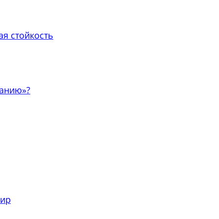
ая стойкость
занию»?
мир