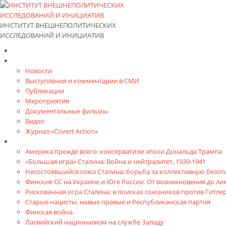
ИНСТИТУТ ВНЕШНЕПОЛИТИЧЕСКИХ
ИССЛЕДОВАНИЙ И ИНИЦИАТИВ
Главная
Материалы
Новости
Выступления и коммента­рии в СМИ
Публикации
Мероприятия
Документальные фильмы
Видео
Журнал «Covert Action»
Книги
Америка прежде всего: консерватизм эпохи Дональда Трампа
«Большая игра» Сталина: Война и нейтралитет, 1939-1941
Несостоявшийся союз Сталина: борьба за коллективную безопа
Финские СС на Украине и Юге России. От возникновения до л
Рискованная игра Сталина: в поисках союзников против Гитлер
Старые нацисты, новые правые и Республиканская партия
Финская война
Латвийский национализм на службе Западу