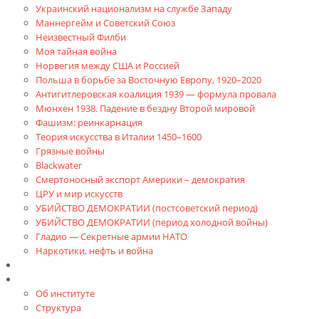
Украинский национализм на службе Западу
Маннергейм и Советский Союз
Неизвестный Филби
Моя тайная война
Норвегия между США и Россией
Польша в борьбе за Восточную Европу, 1920–2020
Антигитлеровская коалиция 1939 — формула провала
Мюнхен 1938. Падение в бездну Второй мировой
Фашизм: реинкарнация
Теория искусства в Италии 1450–1600
Грязные войны
Blackwater
Смертоносный экспорт Америки – демократия
ЦРУ и мир искусств
УБИЙСТВО ДЕМОКРАТИИ (постсоветский период)
УБИЙСТВО ДЕМОКРАТИИ (период холодной войны)
Гладио — Секретные армии НАТО
Наркотики, нефть и война
Доклады
Об Институте
Об институте
Структура