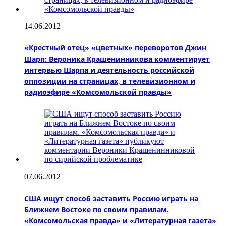
14.06.2012
«Крестный отец» «цветных» переворотов Джин
Шарп: Вероника Крашенинникова комментирует
интервью Шарпа и деятельность российской
оппозиции на страницах, в телевизионном и
радиоэфире «Комсомольской правды»
07.06.2012
США ищут способ заставить Россию играть на
Ближнем Востоке по своим правилам.
«Комсомольская правда» и «Литературная газета»