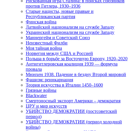
Рискованная игра Сталина: в поисках союзников
против Гитлера, 1930–1936
Старые нацисты, новые правые и
Республиканская партия
Финская война
Латвийский национализм на службе Западу
Украинский национализм на службе Западу
Маннергейм и Советский Союз
Неизвестный Филби
Моя тайная война
Норвегия между США и Россией
Польша в борьбе за Восточную Европу, 1920–2020
Антигитлеровская коалиция 1939 — формула
провала
Мюнхен 1938. Падение в бездну Второй мировой
Фашизм: реинкарнация
Теория искусства в Италии 1450–1600
Грязные войны
Blackwater
Смертоносный экспорт Америки – демократия
ЦРУ и мир искусств
УБИЙСТВО ДЕМОКРАТИИ (постсоветский
период)
УБИЙСТВО ДЕМОКРАТИИ (период холодной
войны)