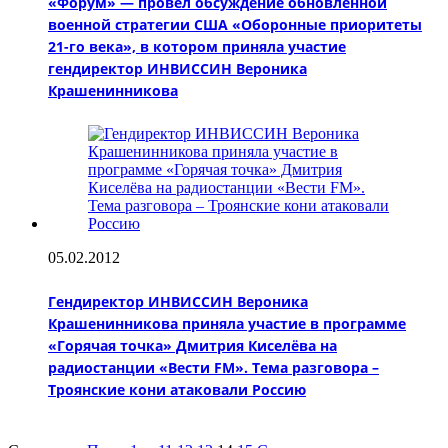
«Форум» — провёл обсуждение обновлённой
военной стратегии США «Оборонные приоритеты
21-го века», в котором приняла участие
гендиректор ИНВИССИН Вероника
Крашенинникова
05.02.2012
Гендиректор ИНВИССИН Вероника
Крашенинникова приняла участие в программе
«Горячая точка» Дмитрия Киселёва на
радиостанции «Вести FM». Тема разговора –
Троянские кони атаковали Россию