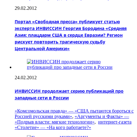
29.02.2012
Портал «Свободная пресса» публикует статью
эксперта ИНВИССИН Георгия Бородина «Средняя
Азия: плацдарм США в сердце Евразии? Регион
рискует повторить трагическую судьбу
Центральной Америки»
24.02.2012
ИНВИССИН продолжает серию публикаций про
западные сети в России
«Комсомольская правда» — «США пытаются бороться с
Россией русскими руками»
,
«Аргументы и Факты» —
«Подрыв власти: мягкие технологии»
,
интернет-газета
«Столетие» — «На кого работаете?»