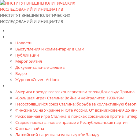
ИНСТИТУТ ВНЕШНЕПОЛИТИЧЕСКИХ
ИССЛЕДОВАНИЙ И ИНИЦИАТИВ
Главная
Материалы
Новости
Выступления и коммента­рии в СМИ
Публикации
Мероприятия
Документальные фильмы
Видео
Журнал «Covert Action»
Книги
Америка прежде всего: консерватизм эпохи Дональда Трампа
«Большая игра» Сталина: Война и нейтралитет, 1939-1941
Несостоявшийся союз Сталина: борьба за коллективную безопа
Финские СС на Украине и Юге России. От возникновения до л
Рискованная игра Сталина: в поисках союзников против Гитлер
Старые нацисты, новые правые и Республиканская партия
Финская война
Латвийский национализм на службе Западу