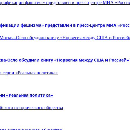
ификации фашизма» представлен в пресс-центре МИА «Росс
ква-Осло обсудили книгу «Норвегия между США и Россией»
рии «Реальная политика»