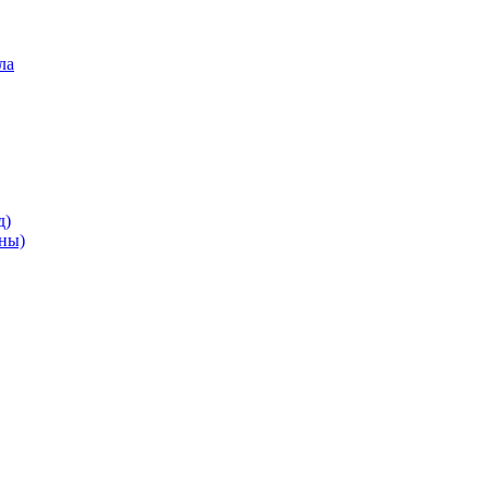
ла
д)
ны)