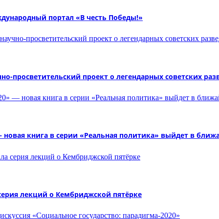
дународный портал «В честь Победы!»
но-просветительский проект о легендарных советских раз
 — новая книга в серии «Реальная политика» выйдет в бли
серия лекций о Кембриджской пятёрке