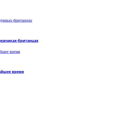
ведчиках-британцах
жайшее время