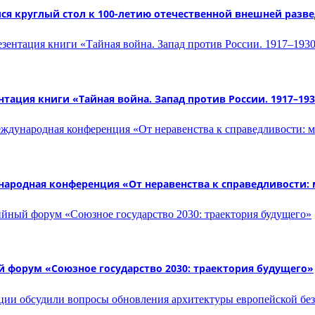
лся круглый стол к 100-летию отечественной внешней разв
тация книги «Тайная война. Запад против России. 1917–19
народная конференция «От неравенства к справедливости:
 форум «Союзное государство 2030: траектория будущего»