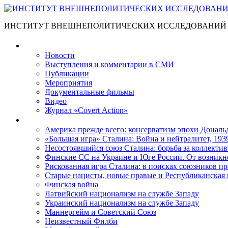
ИНСТИТУТ ВНЕШНЕПОЛИТИЧЕСКИХ ИССЛЕДОВАНИЙ
Материалы
Новости
Выступления и коммента­рии в СМИ
Публикации
Мероприятия
Документальные фильмы
Видео
Журнал «Covert Action»
Книги
Америка прежде всего: консерватизм эпохи Дональ
«Большая игра» Сталина: Война и нейтралитет, 193
Несостоявшийся союз Сталина: борьба за коллектив
Финские СС на Украине и Юге России. От возникн
Рискованная игра Сталина: в поисках союзников пр
Старые нацисты, новые правые и Республиканская 
Финская война
Латвийский национализм на службе Западу
Украинский национализм на службе Западу
Маннергейм и Советский Союз
Неизвестный Филби