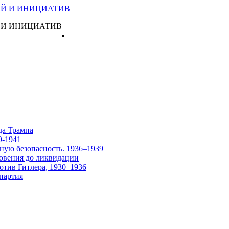
 И ИНИЦИАТИВ
Главная
да Трампа
9-1941
ную безопасность. 1936–1939
овения до ликвидации
отив Гитлера, 1930–1936
партия