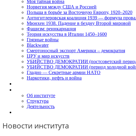
Моя тайная война
Норвегия между США и Россией
Польша в борьбе за Восточную Европу, 1920–2020
Антигитлеровская коалиция 1939 — формула прова
Мюнхен 1938. Падение в бездну Второй мировой
Фашизм: реинкарнация
Теория искусства в Италии 1450–1600
Грязные войны
Blackwater
Смертоносный экспорт Америки – демократия
ЦРУ и мир искусств
УБИЙСТВО ДЕМОКРАТИИ (постсоветский перио
УБИЙСТВО ДЕМОКРАТИИ (период холодной вой
Гладио — Секретные армии НАТО
Наркотики, нефть и война
Доклады
Об Институте
Об институте
Структура
Деятельность
Контакты
Новости института