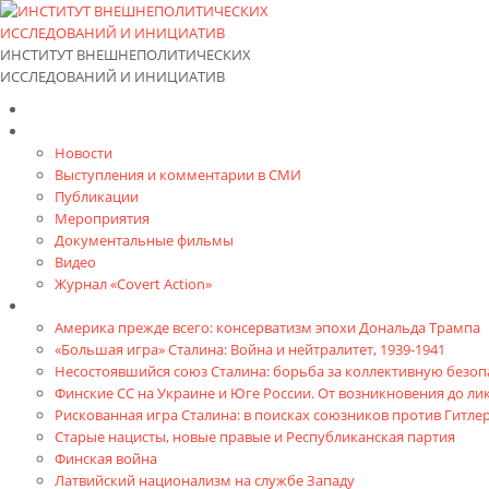
ИНСТИТУТ ВНЕШНЕПОЛИТИЧЕСКИХ
ИССЛЕДОВАНИЙ И ИНИЦИАТИВ
Главная
Материалы
Новости
Выступления и коммента­рии в СМИ
Публикации
Мероприятия
Документальные фильмы
Видео
Журнал «Covert Action»
Книги
Америка прежде всего: консерватизм эпохи Дональда Трампа
«Большая игра» Сталина: Война и нейтралитет, 1939-1941
Несостоявшийся союз Сталина: борьба за коллективную безопа
Финские СС на Украине и Юге России. От возникновения до л
Рискованная игра Сталина: в поисках союзников против Гитлер
Старые нацисты, новые правые и Республиканская партия
Финская война
Латвийский национализм на службе Западу