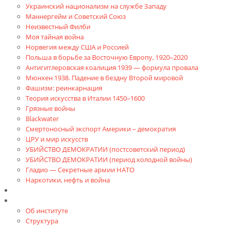
Украинский национализм на службе Западу
Маннергейм и Советский Союз
Неизвестный Филби
Моя тайная война
Норвегия между США и Россией
Польша в борьбе за Восточную Европу, 1920–2020
Антигитлеровская коалиция 1939 — формула провала
Мюнхен 1938. Падение в бездну Второй мировой
Фашизм: реинкарнация
Теория искусства в Италии 1450–1600
Грязные войны
Blackwater
Смертоносный экспорт Америки – демократия
ЦРУ и мир искусств
УБИЙСТВО ДЕМОКРАТИИ (постсоветский период)
УБИЙСТВО ДЕМОКРАТИИ (период холодной войны)
Гладио — Секретные армии НАТО
Наркотики, нефть и война
Доклады
Об Институте
Об институте
Структура