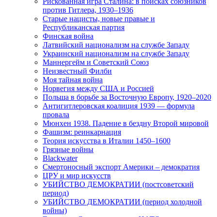
Рискованная игра Сталина: в поисках союзников
против Гитлера, 1930–1936
Старые нацисты, новые правые и
Республиканская партия
Финская война
Латвийский национализм на службе Западу
Украинский национализм на службе Западу
Маннергейм и Советский Союз
Неизвестный Филби
Моя тайная война
Норвегия между США и Россией
Польша в борьбе за Восточную Европу, 1920–2020
Антигитлеровская коалиция 1939 — формула
провала
Мюнхен 1938. Падение в бездну Второй мировой
Фашизм: реинкарнация
Теория искусства в Италии 1450–1600
Грязные войны
Blackwater
Смертоносный экспорт Америки – демократия
ЦРУ и мир искусств
УБИЙСТВО ДЕМОКРАТИИ (постсоветский
период)
УБИЙСТВО ДЕМОКРАТИИ (период холодной
войны)