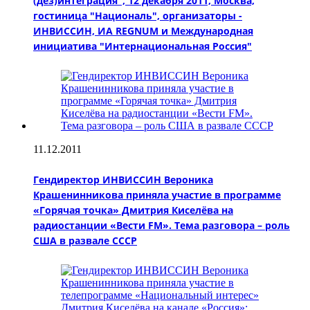
(дез)интеграция", 12 декабря 2011, Москва,
гостиница "Националь", организаторы -
ИНВИССИН, ИА REGNUM и Международная
инициатива "Интернациональная Россия"
11.12.2011
Гендиректор ИНВИССИН Вероника
Крашенинникова приняла участие в программе
«Горячая точка» Дмитрия Киселёва на
радиостанции «Вести FM». Тема разговора – роль
США в развале СССР