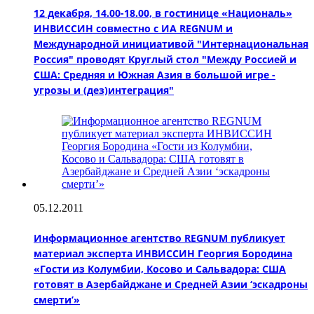
12 декабря, 14.00-18.00, в гостинице «Националь»
ИНВИССИН совместно с ИА REGNUM и
Международной инициативой "Интернациональная
Россия" проводят Круглый стол "Между Россией и
США: Средняя и Южная Азия в большой игре -
угрозы и (дез)интеграция"
05.12.2011
Информационное агентство REGNUM публикует
материал эксперта ИНВИССИН Георгия Бородина
«Гости из Колумбии, Косово и Сальвадора: США
готовят в Азербайджане и Средней Азии ‘эскадроны
смерти’»