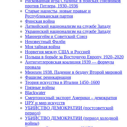
Рискованная игра Сталина: в поисках союзников
против Гитлера, 1930–1936
Старые нацисты, новые правые и
Республиканская партия
Финская война
Латвийский национализм на службе Западу
Украинский национализм на службе Западу
Маннергейм и Советский Союз
Неизвестный Филби
Моя тайная война
Норвегия между США и Россией
Польша в борьбе за Восточную Европу, 1920–2020
Антигитлеровская коалиция 1939 — формула
провала
Мюнхен 1938. Падение в бездну Второй мировой
Фашизм: реинкарнация
Теория искусства в Италии 1450–1600
Грязные войны
Blackwater
Смертоносный экспорт Америки – демократия
ЦРУ и мир искусств
УБИЙСТВО ДЕМОКРАТИИ (постсоветский
период)
УБИЙСТВО ДЕМОКРАТИИ (период холодной
войны)