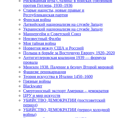
Рискованная игра Сталина: в поисках союзников
против Гитлера, 1930–1936
Старые нацисты, новые правые и
Республиканская партия
Финская война
Латвийский национализм на службе Западу
Украинский национализм на службе Западу
Маннергейм и Советский Союз
Неизвестный Филби
Моя тайная война
Норвегия между США и Россией
Польша в борьбе за Восточную Европу, 1920–2020
Антигитлеровская коалиция 1939 — формула
провала
Мюнхен 1938. Падение в бездну Второй мировой
Фашизм: реинкарнация
Теория искусства в Италии 1450–1600
Грязные войны
Blackwater
Смертоносный экспорт Америки – демократия
ЦРУ и мир искусств
УБИЙСТВО ДЕМОКРАТИИ (постсоветский
период)
УБИЙСТВО ДЕМОКРАТИИ (период холодной
войны)