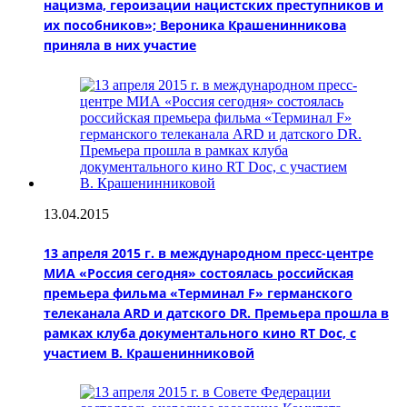
нацизма, героизации нацистских преступников и
их пособников»; Вероника Крашенинникова
приняла в них участие
13.04.2015
13 апреля 2015 г. в международном пресс-центре
МИА «Россия сегодня» состоялась российская
премьера фильма «Терминал F» германского
телеканала ARD и датского DR. Премьера прошла в
рамках клуба документального кино RT Doc, с
участием В. Крашенинниковой