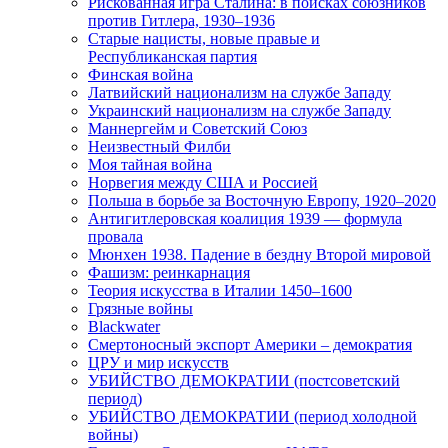
Рискованная игра Сталина: в поисках союзников
против Гитлера, 1930–1936
Старые нацисты, новые правые и
Республиканская партия
Финская война
Латвийский национализм на службе Западу
Украинский национализм на службе Западу
Маннергейм и Советский Союз
Неизвестный Филби
Моя тайная война
Норвегия между США и Россией
Польша в борьбе за Восточную Европу, 1920–2020
Антигитлеровская коалиция 1939 — формула
провала
Мюнхен 1938. Падение в бездну Второй мировой
Фашизм: реинкарнация
Теория искусства в Италии 1450–1600
Грязные войны
Blackwater
Смертоносный экспорт Америки – демократия
ЦРУ и мир искусств
УБИЙСТВО ДЕМОКРАТИИ (постсоветский
период)
УБИЙСТВО ДЕМОКРАТИИ (период холодной
войны)