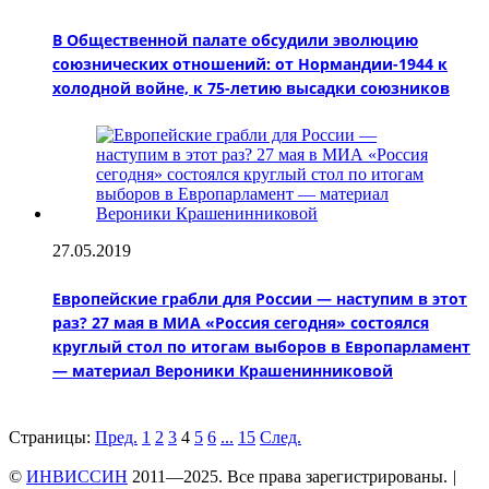
В Общественной палате обсудили эволюцию
союзнических отношений: от Нормандии-1944 к
холодной войне, к 75-летию высадки союзников
27.05.2019
Европейские грабли для России — наступим в этот
раз? 27 мая в МИА «Россия сегодня» состоялся
круглый стол по итогам выборов в Европарламент
— материал Вероники Крашенинниковой
Страницы:
Пред.
1
2
3
4
5
6
...
15
След.
©
ИНВИССИН
2011—2025. Все права зарегистрированы.
|