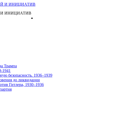
 И ИНИЦИАТИВ
Главная
да Трампа
9-1941
ную безопасность. 1936–1939
овения до ликвидации
отив Гитлера, 1930–1936
партия