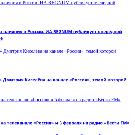
 влияния в России. ИА REGNUM публикует очередной
ие
Дмитрия Киселёва на канале «Россия», темой которой
на телеканале «Россия» и 5 февраля на радио «Вести FM»