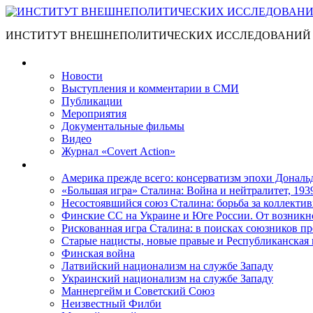
ИНСТИТУТ ВНЕШНЕПОЛИТИЧЕСКИХ ИССЛЕДОВАНИЙ
Материалы
Новости
Выступления и коммента­рии в СМИ
Публикации
Мероприятия
Документальные фильмы
Видео
Журнал «Covert Action»
Книги
Америка прежде всего: консерватизм эпохи Дональ
«Большая игра» Сталина: Война и нейтралитет, 193
Несостоявшийся союз Сталина: борьба за коллектив
Финские СС на Украине и Юге России. От возникн
Рискованная игра Сталина: в поисках союзников пр
Старые нацисты, новые правые и Республиканская 
Финская война
Латвийский национализм на службе Западу
Украинский национализм на службе Западу
Маннергейм и Советский Союз
Неизвестный Филби