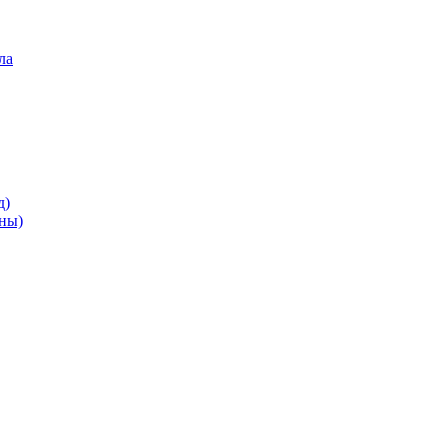
ла
д)
ны)