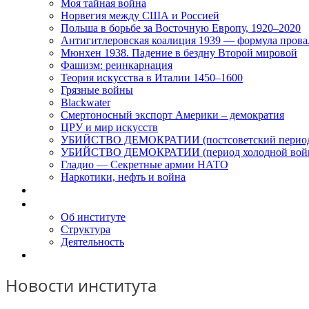
Моя тайная война
Норвегия между США и Россией
Польша в борьбе за Восточную Европу, 1920–2020
Антигитлеровская коалиция 1939 — формула прова
Мюнхен 1938. Падение в бездну Второй мировой
Фашизм: реинкарнация
Теория искусства в Италии 1450–1600
Грязные войны
Blackwater
Смертоносный экспорт Америки – демократия
ЦРУ и мир искусств
УБИЙСТВО ДЕМОКРАТИИ (постсоветский перио
УБИЙСТВО ДЕМОКРАТИИ (период холодной вой
Гладио — Секретные армии НАТО
Наркотики, нефть и война
Доклады
Об Институте
Об институте
Структура
Деятельность
Контакты
Новости института