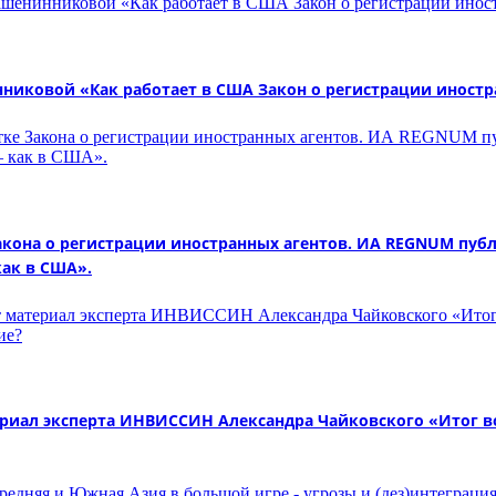
ковой «Как работает в США Закон о регистрации иностра
кона о регистрации иностранных агентов. ИА REGNUM пуб
как в США».
иал эксперта ИНВИССИН Александра Чайковского «Итог во