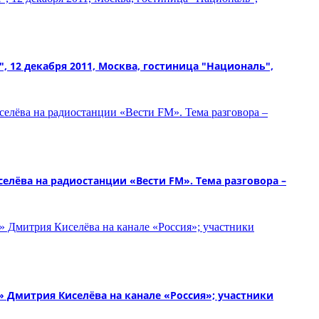
, 12 декабря 2011, Москва, гостиница "Националь",
лёва на радиостанции «Вести FM». Тема разговора –
Дмитрия Киселёва на канале «Россия»; участники