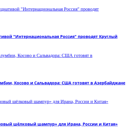
ативой "Интернациональная Россия" проводят Круглый
бии, Косово и Сальвадора: США готовят в Азербайджане
новый шёлковый шампур» для Ирана, России и Китая»