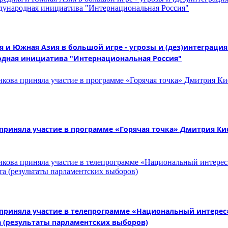
 и Южная Азия в большой игре - угрозы и (дез)интеграция"
дная инициатива "Интернациональная Россия"
няла участие в программе «Горячая точка» Дмитрия Кисе
иняла участие в телепрограмме «Национальный интерес» 
 (результаты парламентских выборов)