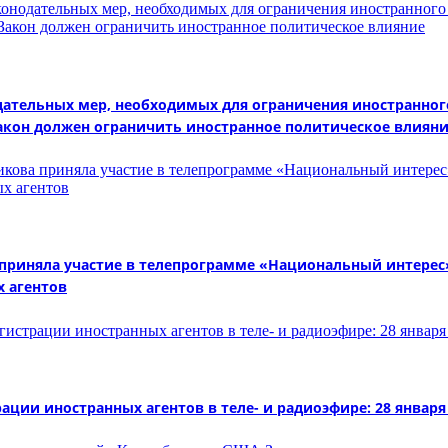
тельных мер, необходимых для ограничения иностранного
Закон должен ограничить иностранное политическое влиян
иняла участие в телепрограмме «Национальный интерес» 
х агентов
ии иностранных агентов в теле- и радиоэфире: 28 января 