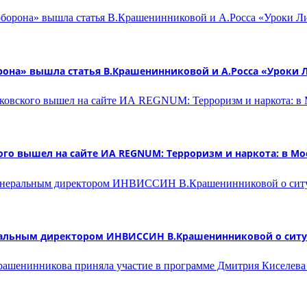
рона» вышла статья В.Крашенинниковой и А.Росса «Уроки 
го вышел на сайте ИА REGNUM: Терроризм и наркота: в Мо
еральным директором ИНВИССИН В.Крашенинниковой о ситу