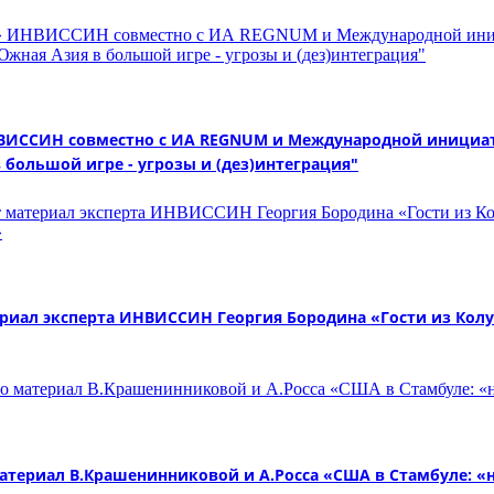
 ИНВИССИН совместно с ИА REGNUM и Международной иници
 большой игре - угрозы и (дез)интеграция"
иал эксперта ИНВИССИН Георгия Бородина «Гости из Колум
териал В.Крашенинниковой и А.Росса «США в Стамбуле: «