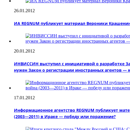
26.01.2012
ИА REGNUM публикует материал Вероники Крашенинни
20.01.2012
ИНВИССИН выступил с инициативой о разработке За
нужен Закон о регистрации иностранных агентов — 
17.01.2012
Информационное агентство REGNUM публикует матер
(2003—2011) в Ираке — победу или поражение?