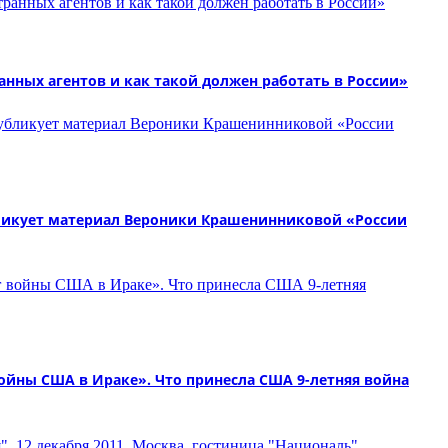
нных агентов и как такой должен работать в России»
ликует материал Вероники Крашенинниковой «России
йны США в Ираке». Что принесла США 9-летняя война