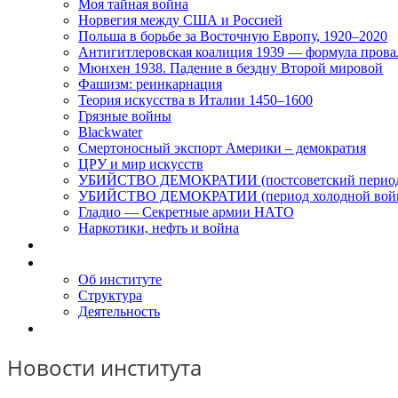
Моя тайная война
Норвегия между США и Россией
Польша в борьбе за Восточную Европу, 1920–2020
Антигитлеровская коалиция 1939 — формула прова
Мюнхен 1938. Падение в бездну Второй мировой
Фашизм: реинкарнация
Теория искусства в Италии 1450–1600
Грязные войны
Blackwater
Смертоносный экспорт Америки – демократия
ЦРУ и мир искусств
УБИЙСТВО ДЕМОКРАТИИ (постсоветский перио
УБИЙСТВО ДЕМОКРАТИИ (период холодной вой
Гладио — Секретные армии НАТО
Наркотики, нефть и война
Доклады
Об Институте
Об институте
Структура
Деятельность
Контакты
Новости института