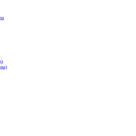
ла
д)
ны)