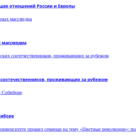
ущее отношений России и Европы
х массмедиа
х соотечественников, проживающих за рубежом
биборе