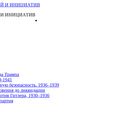
 И ИНИЦИАТИВ
Главная
да Трампа
9-1941
ную безопасность. 1936–1939
овения до ликвидации
отив Гитлера, 1930–1936
партия