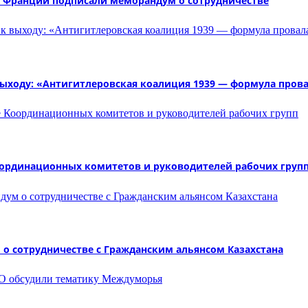
и Франции подписали меморандум о сотрудничестве
 выходу: «Антигитлеровская коалиция 1939 — формула пров
оординационных комитетов и руководителей рабочих груп
о сотрудничестве с Гражданским альянсом Казахстана