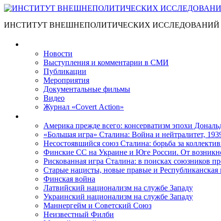
ИНСТИТУТ ВНЕШНЕПОЛИТИЧЕСКИХ ИССЛЕДОВАНИЙ
Материалы
Новости
Выступления и коммента­рии в СМИ
Публикации
Мероприятия
Документальные фильмы
Видео
Журнал «Covert Action»
Книги
Америка прежде всего: консерватизм эпохи Дональ
«Большая игра» Сталина: Война и нейтралитет, 193
Несостоявшийся союз Сталина: борьба за коллектив
Финские СС на Украине и Юге России. От возникн
Рискованная игра Сталина: в поисках союзников пр
Старые нацисты, новые правые и Республиканская 
Финская война
Латвийский национализм на службе Западу
Украинский национализм на службе Западу
Маннергейм и Советский Союз
Неизвестный Филби