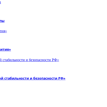
опы
вития»
й стабильности и безопасности РФ»