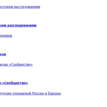
ским расследованиям
ков
н «Сообщество»