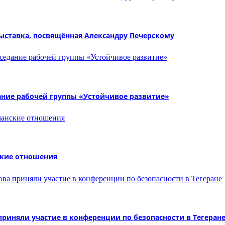
ыставка, посвящённая Александру Печерскому
ание рабочей группы «Устойчивое развитие»
ские отношения
иняли участие в конференции по безопасности в Тегеран