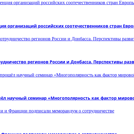
ция организаций российских соотечественников стран Евр
рудничество регионов России и Донбасса. Перспективы раз
шёл научный семинар «Многополярность как фактор мирово