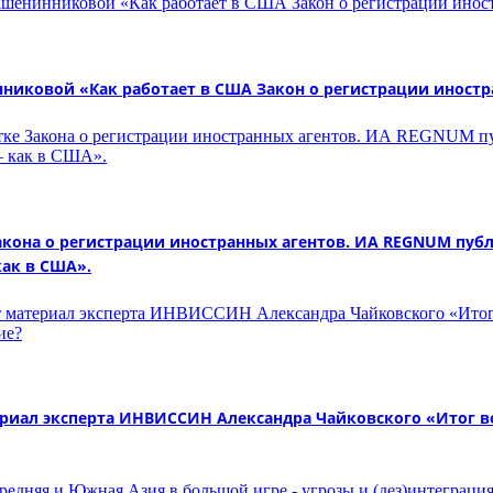
ковой «Как работает в США Закон о регистрации иностра
кона о регистрации иностранных агентов. ИА REGNUM пуб
как в США».
иал эксперта ИНВИССИН Александра Чайковского «Итог во