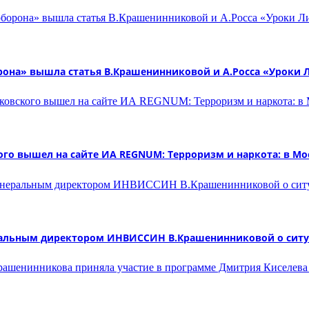
рона» вышла статья В.Крашенинниковой и А.Росса «Уроки 
го вышел на сайте ИА REGNUM: Терроризм и наркота: в Мо
еральным директором ИНВИССИН В.Крашенинниковой о ситу