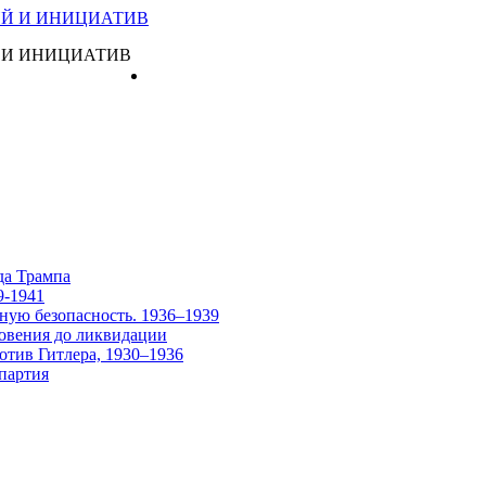
 И ИНИЦИАТИВ
Главная
да Трампа
9-1941
ную безопасность. 1936–1939
овения до ликвидации
отив Гитлера, 1930–1936
партия