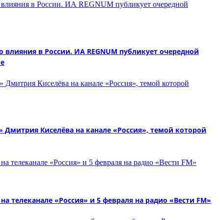
 влияния в России. ИА REGNUM публикует очередной
ие
Дмитрия Киселёва на канале «Россия», темой которой
на телеканале «Россия» и 5 февраля на радио «Вести FM»