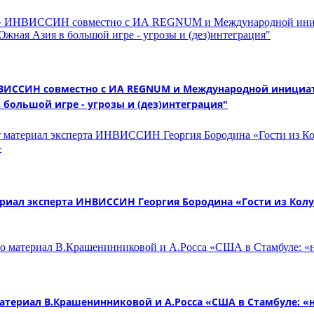
 ИНВИССИН совместно с ИА REGNUM и Международной иници
 большой игре - угрозы и (дез)интеграция"
иал эксперта ИНВИССИН Георгия Бородина «Гости из Колум
териал В.Крашенинниковой и А.Росса «США в Стамбуле: «