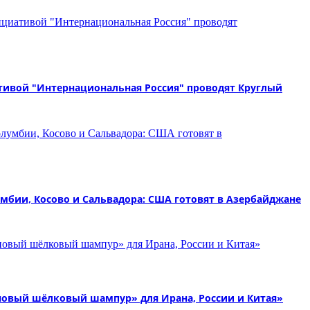
ативой "Интернациональная Россия" проводят Круглый
бии, Косово и Сальвадора: США готовят в Азербайджане
новый шёлковый шампур» для Ирана, России и Китая»