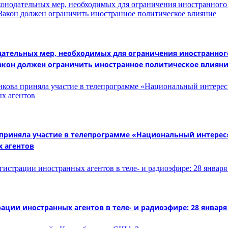
тельных мер, необходимых для ограничения иностранного
Закон должен ограничить иностранное политическое влиян
иняла участие в телепрограмме «Национальный интерес» 
х агентов
ии иностранных агентов в теле- и радиоэфире: 28 января 