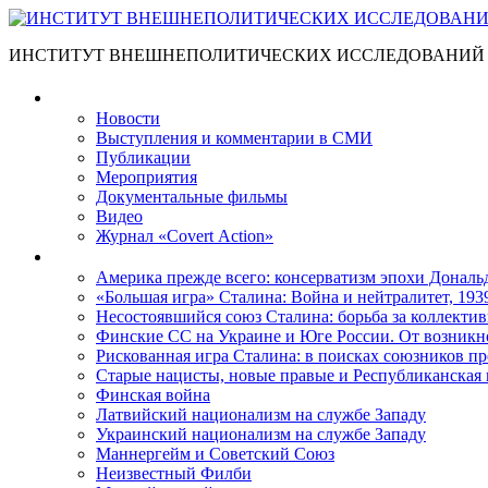
ИНСТИТУТ ВНЕШНЕПОЛИТИЧЕСКИХ ИССЛЕДОВАНИЙ
Материалы
Новости
Выступления и коммента­рии в СМИ
Публикации
Мероприятия
Документальные фильмы
Видео
Журнал «Covert Action»
Книги
Америка прежде всего: консерватизм эпохи Дональ
«Большая игра» Сталина: Война и нейтралитет, 193
Несостоявшийся союз Сталина: борьба за коллектив
Финские СС на Украине и Юге России. От возникн
Рискованная игра Сталина: в поисках союзников пр
Старые нацисты, новые правые и Республиканская 
Финская война
Латвийский национализм на службе Западу
Украинский национализм на службе Западу
Маннергейм и Советский Союз
Неизвестный Филби