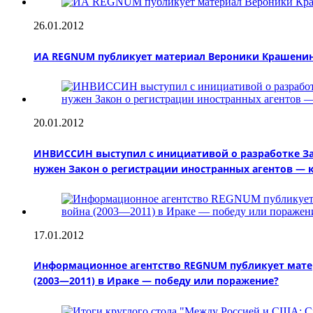
26.01.2012
ИА REGNUM публикует материал Вероники Крашенинни
20.01.2012
ИНВИССИН выступил с инициативой о разработке За
нужен Закон о регистрации иностранных агентов — 
17.01.2012
Информационное агентство REGNUM публикует матер
(2003—2011) в Ираке — победу или поражение?