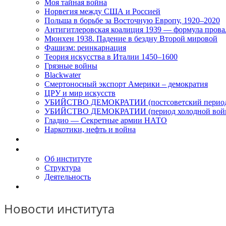
Моя тайная война
Норвегия между США и Россией
Польша в борьбе за Восточную Европу, 1920–2020
Антигитлеровская коалиция 1939 — формула прова
Мюнхен 1938. Падение в бездну Второй мировой
Фашизм: реинкарнация
Теория искусства в Италии 1450–1600
Грязные войны
Blackwater
Смертоносный экспорт Америки – демократия
ЦРУ и мир искусств
УБИЙСТВО ДЕМОКРАТИИ (постсоветский перио
УБИЙСТВО ДЕМОКРАТИИ (период холодной вой
Гладио — Секретные армии НАТО
Наркотики, нефть и война
Доклады
Об Институте
Об институте
Структура
Деятельность
Контакты
Новости института