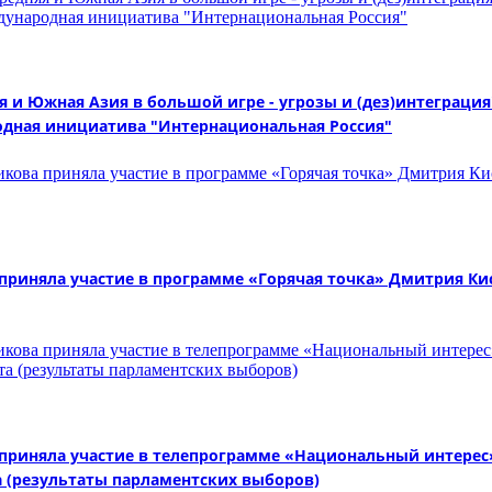
 и Южная Азия в большой игре - угрозы и (дез)интеграция"
дная инициатива "Интернациональная Россия"
няла участие в программе «Горячая точка» Дмитрия Кисе
иняла участие в телепрограмме «Национальный интерес» 
 (результаты парламентских выборов)