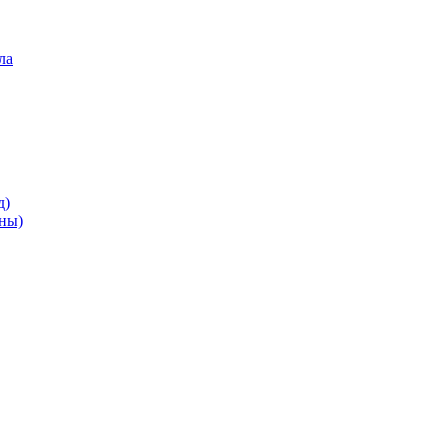
ла
д)
ны)