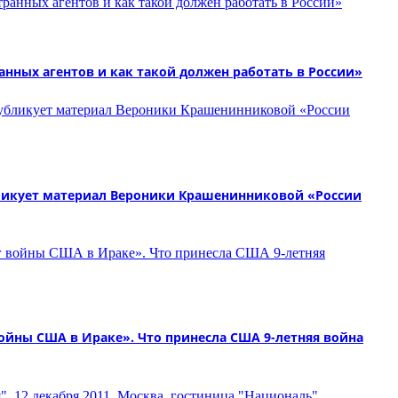
нных агентов и как такой должен работать в России»
ликует материал Вероники Крашенинниковой «России
йны США в Ираке». Что принесла США 9-летняя война