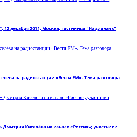
, 12 декабря 2011, Москва, гостиница "Националь",
лёва на радиостанции «Вести FM». Тема разговора –
Дмитрия Киселёва на канале «Россия»; участники