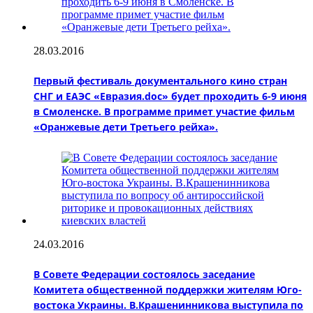
28.03.2016
Первый фестиваль документального кино стран
СНГ и ЕАЭС «Евразия.doc» будет проходить 6-9 июня
в Смоленске. В программе примет участие фильм
«Оранжевые дети Третьего рейха».
24.03.2016
В Совете Федерации состоялось заседание
Комитета общественной поддержки жителям Юго-
востока Украины. В.Крашенинникова выступила по