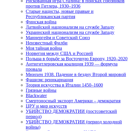
Рискованная игра Сталина: в поисках союзников
против Гитлера, 1930–1936
Старые нацисты, новые правые и
Республиканская партия
Финская война
Латвийский национализм на службе Западу
Украинский национализм на службе Западу
Маннергейм и Советский Союз
Неизвестный Филби
Моя тайная война
Норвегия между США и Россией
Польша в борьбе за Восточную Европу, 1920–2020
Антигитлеровская коалиция 1939 — формула
провала
Мюнхен 1938. Падение в бездну Второй мировой
Фашизм: реинкарнация
Теория искусства в Италии 1450–1600
Грязные войны
Blackwater
Смертоносный экспорт Америки – демократия
ЦРУ и мир искусств
УБИЙСТВО ДЕМОКРАТИИ (постсоветский
период)
УБИЙСТВО ДЕМОКРАТИИ (период холодной
войны)