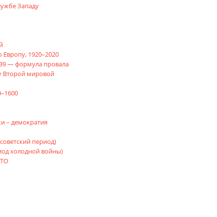
лужбе Западу
й
 Европу, 1920–2020
939 — формула провала
у Второй мировой
0–1600
и – демократия
оветский период)
од холодной войны)
АТО