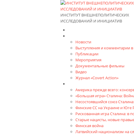
ИНСТИТУТ ВНЕШНЕПОЛИТИЧЕСКИХ
ИССЛЕДОВАНИЙ И ИНИЦИАТИВ
Главная
Материалы
Новости
Выступления и коммента­рии 
Публикации
Мероприятия
Документальные фильмы
Видео
Журнал «Covert Action»
Книги
Америка прежде всего: консер
«Большая игра» Сталина: Война
Несостоявшийся союз Сталина:
Финские СС на Украине и Юге 
Рискованная игра Сталина: в п
Старые нацисты, новые правые
Финская война
Латвийский национализм на с