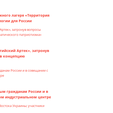
жного лагеря «Территория
логии для России
тийский Артек», затронув
ив концепцию
ым гражданам России и в
ном индустриальном центре