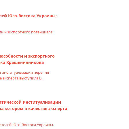
лей Юго-Востока Украины;
особности и экспортного
ика Крашенинникова
матической институализации
а котором в качестве эксперта