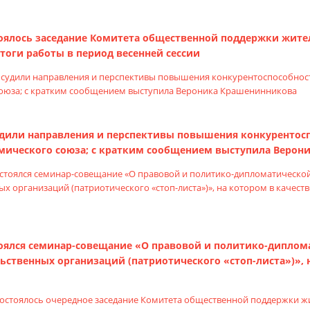
тоялось заседание Комитета общественной поддержки жите
тоги работы в период весенней сессии
удили направления и перспективы повышения конкурентосп
мического союза; с кратким сообщением выступила Верон
тоялся семинар-совещание «О правовой и политико-дипло
ственных организаций (патриотического «стоп-листа»)», н