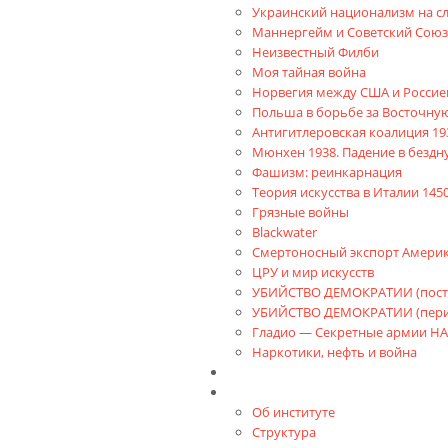
Украинский национализм на с
Маннергейм и Советский Союз
Неизвестный Филби
Моя тайная война
Норвегия между США и Россие
Польша в борьбе за Восточную
Антигитлеровская коалиция 1
Мюнхен 1938. Падение в бездн
Фашизм: реинкарнация
Теория искусства в Италии 145
Грязные войны
Blackwater
Смертоносный экспорт Америк
ЦРУ и мир искусств
УБИЙСТВО ДЕМОКРАТИИ (постс
УБИЙСТВО ДЕМОКРАТИИ (пери
Гладио — Секретные армии Н
Наркотики, нефть и война
Доклады
Об Институте
Об институте
Структура