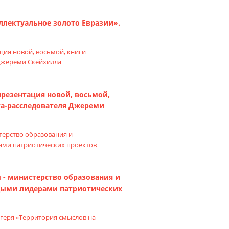
ллектуальное золото Евразии».
презентация новой, восьмой,
та-расследователя Джереми
ы - министерство образования и
дыми лидерами патриотических