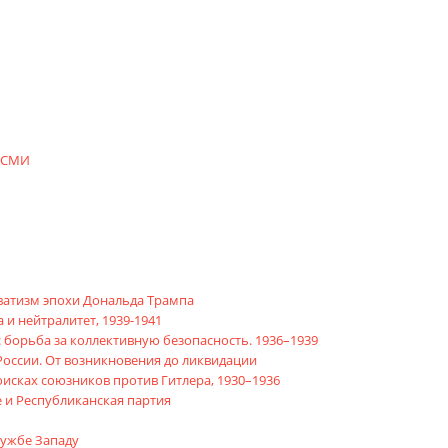
в СМИ
ватизм эпохи Дональда Трампа
 и нейтралитет, 1939-1941
 борьба за коллективную безопасность. 1936–1939
России. От возникновения до ликвидации
оисках союзников против Гитлера, 1930–1936
 и Республиканская партия
лужбе Западу