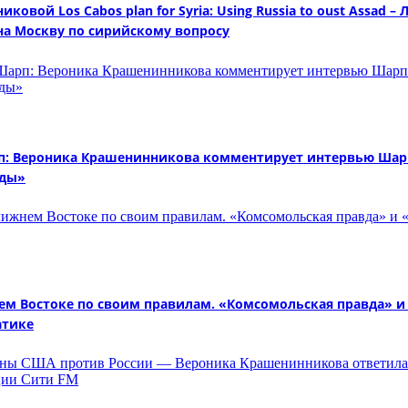
вой Los Cabos plan for Syria: Using Russia to oust Assad –
 на Москву по сирийскому вопросу
: Вероника Крашенинникова комментирует интервью Шарпа
вды»
ем Востоке по своим правилам. «Комсомольская правда» 
атике