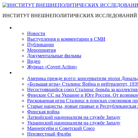
ИНСТИТУТ ВНЕШНЕПОЛИТИЧЕСКИХ ИССЛЕДОВАНИЙ
Материалы
Новости
Выступления и коммента­рии в СМИ
Публикации
Мероприятия
Документальные фильмы
Видео
Журнал «Covert Action»
Книги
Америка прежде всего: консерватизм эпохи Дональ
«Большая игра» Сталина: Война и нейтралитет, 193
Несостоявшийся союз Сталина: борьба за коллектив
Финские СС на Украине и Юге России. От возникн
Рискованная игра Сталина: в поисках союзников пр
Старые нацисты, новые правые и Республиканская 
Финская война
Латвийский национализм на службе Западу
Украинский национализм на службе Западу
Маннергейм и Советский Союз
Неизвестный Филби