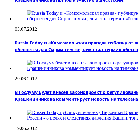
03.07.2012
Russia Today и «Комсомольская правда» публикуют 
обернется для Сирии тем же, чем стал термин «бесп
29.06.2012
В Госдуму будет внесен законопроект о регулирова
Крашенинникова комментирует новость на телеканалах
19.06.2012