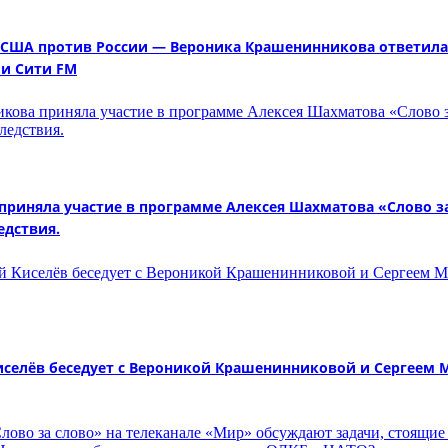
 США против России — Вероника Крашенинникова ответила
ии Сити FM
иняла участие в программе Алексея Шахматова «Слово за 
едствия.
селёв беседует с Вероникой Крашенинниковой и Сергеем 