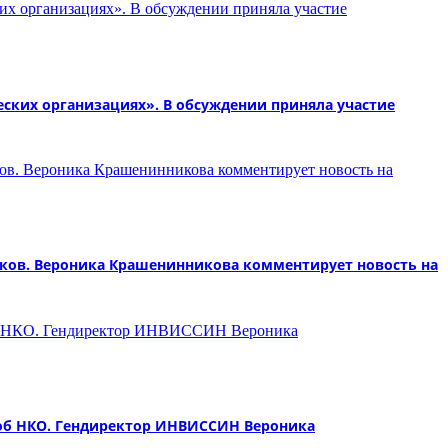
ских организациях». В обсуждении приняла участие
иков. Вероника Крашенинникова комментирует новость на
 об НКО. Гендиректор ИНВИССИН Вероника