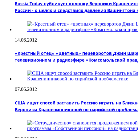
Russia Today публикует колонку Вероники Крашениннико
России - о целях и следствиях давления Вашингтона
14.06.2012
«Крестный отец» «цветных» переворотов Джин Шарп
телевизионном и радиоэфире «Комсомольской пра
07.06.2012
США ищут способ заставить Россию играть на Ближн
Вероники Крашенинниковой по сирийской проблем