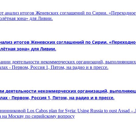
анализ итогов Женевских соглашений по Сирии. «Переходно
олётная зона» для Ливии.
нии деятельности некоммерческих организаций, выполняющ
 - Первом, Россия 1, Пятом, на радио и в прессе.