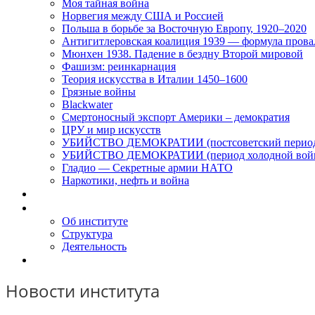
Моя тайная война
Норвегия между США и Россией
Польша в борьбе за Восточную Европу, 1920–2020
Антигитлеровская коалиция 1939 — формула прова
Мюнхен 1938. Падение в бездну Второй мировой
Фашизм: реинкарнация
Теория искусства в Италии 1450–1600
Грязные войны
Blackwater
Смертоносный экспорт Америки – демократия
ЦРУ и мир искусств
УБИЙСТВО ДЕМОКРАТИИ (постсоветский перио
УБИЙСТВО ДЕМОКРАТИИ (период холодной вой
Гладио — Секретные армии НАТО
Наркотики, нефть и война
Доклады
Об Институте
Об институте
Структура
Деятельность
Контакты
Новости института