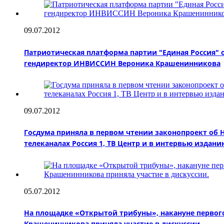
09.07.2012
Патриотическая платформа партии "Единая Россия" 
гендиректор ИНВИССИН Вероника Крашенинникова
09.07.2012
Госдума приняла в первом чтении законопроект об
телеканалах Россия 1, ТВ Центр и в интервью издани
05.07.2012
На площадке «Открытой трибуны», накануне первого
Крашенинникова приняла участие в дискуссии.