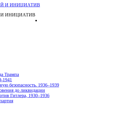
 И ИНИЦИАТИВ
Главная
да Трампа
9-1941
ную безопасность. 1936–1939
овения до ликвидации
отив Гитлера, 1930–1936
партия