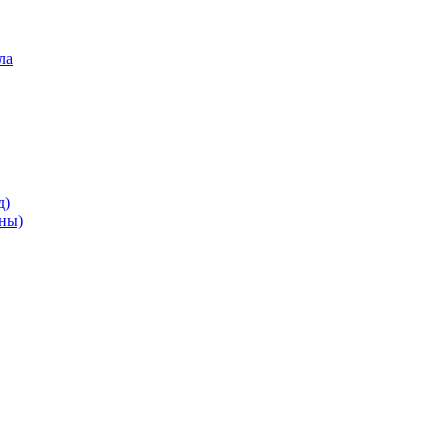
ла
д)
ны)