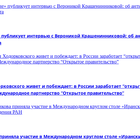
 публикует интервью с Вероникой Крашенинниковой: об а
а
ковского живет и побеждает: в России заработает “откры
еждународное партнерство “Открытое правительство”
иняла участие в Международном круглом столе «Иранский