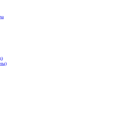
ла
д)
ны)