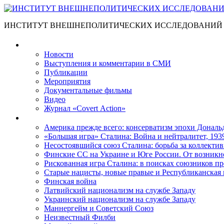
ИНСТИТУТ ВНЕШНЕПОЛИТИЧЕСКИХ ИССЛЕДОВАНИЙ
Материалы
Новости
Выступления и коммента­рии в СМИ
Публикации
Мероприятия
Документальные фильмы
Видео
Журнал «Covert Action»
Книги
Америка прежде всего: консерватизм эпохи Дональ
«Большая игра» Сталина: Война и нейтралитет, 193
Несостоявшийся союз Сталина: борьба за коллектив
Финские СС на Украине и Юге России. От возникн
Рискованная игра Сталина: в поисках союзников пр
Старые нацисты, новые правые и Республиканская 
Финская война
Латвийский национализм на службе Западу
Украинский национализм на службе Западу
Маннергейм и Советский Союз
Неизвестный Филби