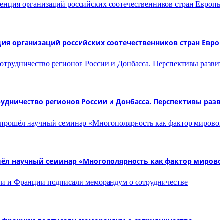
ция организаций российских соотечественников стран Евр
рудничество регионов России и Донбасса. Перспективы раз
шёл научный семинар «Многополярность как фактор мирово