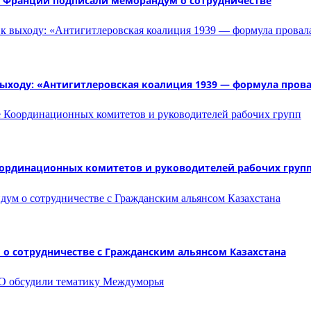
и Франции подписали меморандум о сотрудничестве
 выходу: «Антигитлеровская коалиция 1939 — формула пров
оординационных комитетов и руководителей рабочих груп
о сотрудничестве с Гражданским альянсом Казахстана