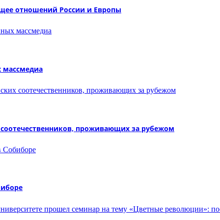
ущее отношений России и Европы
х массмедиа
х соотечественников, проживающих за рубежом
биборе