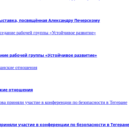
ыставка, посвящённая Александру Печерскому
ание рабочей группы «Устойчивое развитие»
ские отношения
иняли участие в конференции по безопасности в Тегеран