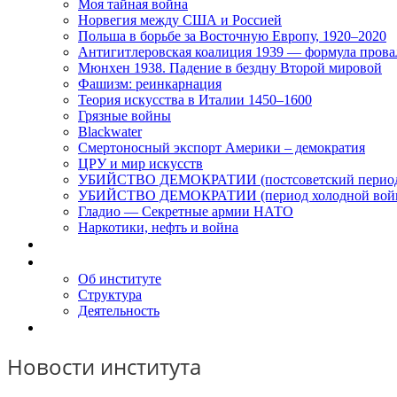
Моя тайная война
Норвегия между США и Россией
Польша в борьбе за Восточную Европу, 1920–2020
Антигитлеровская коалиция 1939 — формула прова
Мюнхен 1938. Падение в бездну Второй мировой
Фашизм: реинкарнация
Теория искусства в Италии 1450–1600
Грязные войны
Blackwater
Смертоносный экспорт Америки – демократия
ЦРУ и мир искусств
УБИЙСТВО ДЕМОКРАТИИ (постсоветский перио
УБИЙСТВО ДЕМОКРАТИИ (период холодной вой
Гладио — Секретные армии НАТО
Наркотики, нефть и война
Доклады
Об Институте
Об институте
Структура
Деятельность
Контакты
Новости института