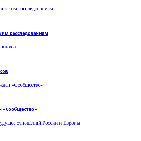
ским расследованиям
ков
н «Сообщество»