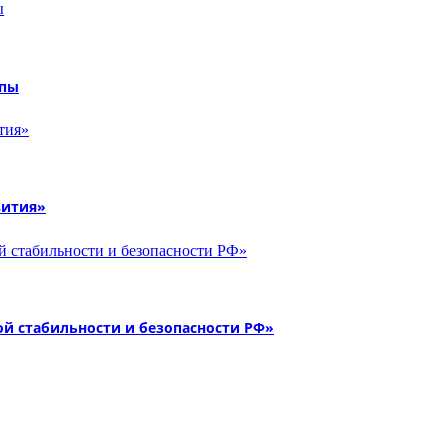
опы
вития»
й стабильности и безопасности РФ»