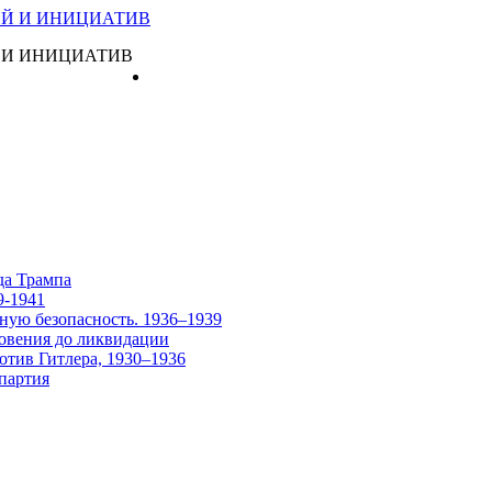
 И ИНИЦИАТИВ
Главная
да Трампа
9-1941
ную безопасность. 1936–1939
овения до ликвидации
отив Гитлера, 1930–1936
партия