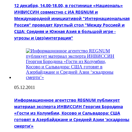
12 декабря, 14.00-18.00, в гостинице «Националь»
ИНВИССИН совместно с ИА REGNUM и
Международной инициативой "Интернациональная
Россия" проводят Круглый стол "Между Россией и
США: Средняя и Южная Азия в большой игре -
угрозы и (дез)интеграция"
05.12.2011
Информационное агентство REGNUM публикует
материал эксперта ИНВИССИН Георгия Бородина
«Гости из Колумбии, Косово и Сальвадора: США
готовят в Азербайджане и Средней Азии ‘эскадроны
смерти’»