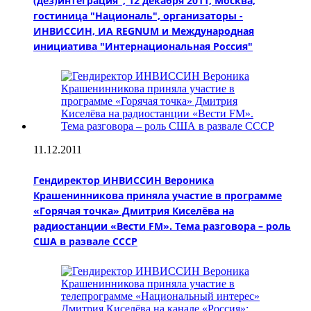
(дез)интеграция", 12 декабря 2011, Москва,
гостиница "Националь", организаторы -
ИНВИССИН, ИА REGNUM и Международная
инициатива "Интернациональная Россия"
11.12.2011
Гендиректор ИНВИССИН Вероника
Крашенинникова приняла участие в программе
«Горячая точка» Дмитрия Киселёва на
радиостанции «Вести FM». Тема разговора – роль
США в развале СССР