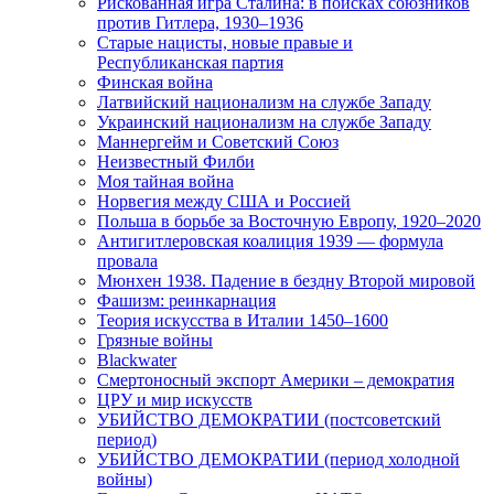
Рискованная игра Сталина: в поисках союзников
против Гитлера, 1930–1936
Старые нацисты, новые правые и
Республиканская партия
Финская война
Латвийский национализм на службе Западу
Украинский национализм на службе Западу
Маннергейм и Советский Союз
Неизвестный Филби
Моя тайная война
Норвегия между США и Россией
Польша в борьбе за Восточную Европу, 1920–2020
Антигитлеровская коалиция 1939 — формула
провала
Мюнхен 1938. Падение в бездну Второй мировой
Фашизм: реинкарнация
Теория искусства в Италии 1450–1600
Грязные войны
Blackwater
Смертоносный экспорт Америки – демократия
ЦРУ и мир искусств
УБИЙСТВО ДЕМОКРАТИИ (постсоветский
период)
УБИЙСТВО ДЕМОКРАТИИ (период холодной
войны)