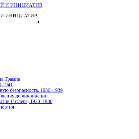
 И ИНИЦИАТИВ
Главная
да Трампа
9-1941
ную безопасность. 1936–1939
овения до ликвидации
отив Гитлера, 1930–1936
партия