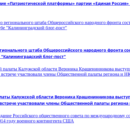
ание «Патриотической платформы» партии «Единая Россия» 
егионального штаба Общероссийского народного фронта со
 "Калининградский блог-пост"
алаты Калужской области Вероника Крашенинникова выступ
 встрече участвовали члены Общественной палаты региона