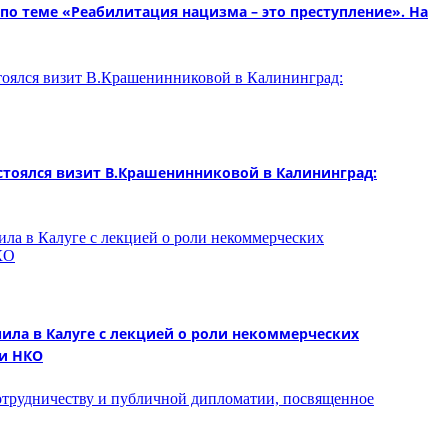
по теме «Реабилитация нацизма – это преступление». На
стоялся визит В.Крашенинниковой в Калининград:
ила в Калуге с лекцией о роли некоммерческих
 и НКО