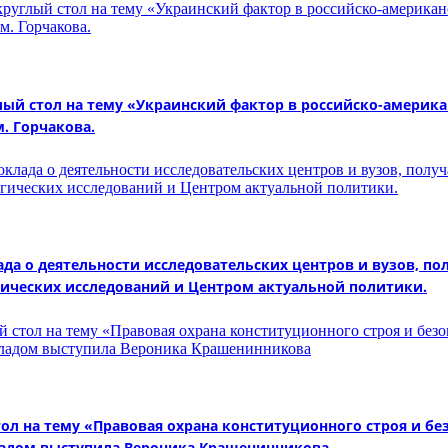
углый стол на тему «Украинский фактор в российско-амери
. Горчакова.
лада о деятельности исследовательских центров и вузов, 
гических исследований и Центром актуальной политики.
тол на тему «Правовая охрана конституционного строя и бе
ладом выступила Вероника Крашенинникова