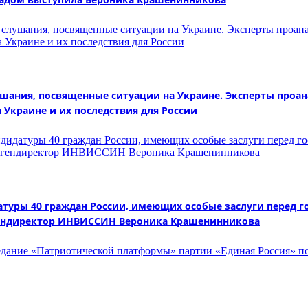
лушания, посвященные ситуации на Украине. Эксперты проа
Украине и их последствия для России
датуры 40 граждан России, имеющих особые заслуги перед 
– гендиректор ИНВИССИН Вероника Крашенинникова