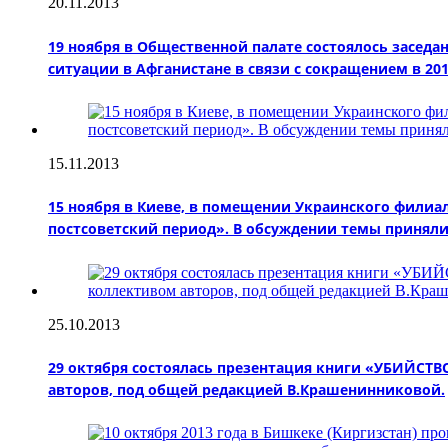
20.11.2013
19 ноября в Общественной палате состоялось засед
ситуации в Афганистане в связи с сокращением в 20
15.11.2013
15 ноября в Киеве, в помещении Украинского филиал
постсоветский период». В обсуждении темы приняли
25.10.2013
29 октября состоялась презентация книги «УБИЙ
авторов, под общей редакцией В.Крашенинниковой.