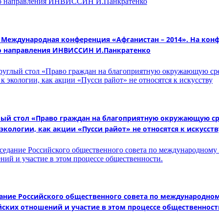
ла Международная конференция «Афганистан – 2014». На к
го направления ИНВИССИН И.Панкратенко
глый стол «Право граждан на благоприятную окружающую с
экологии, как акции «Пусси райот» не относятся к искусств
едание Российского общественного совета по международно
ских отношений и участие в этом процессе общественност