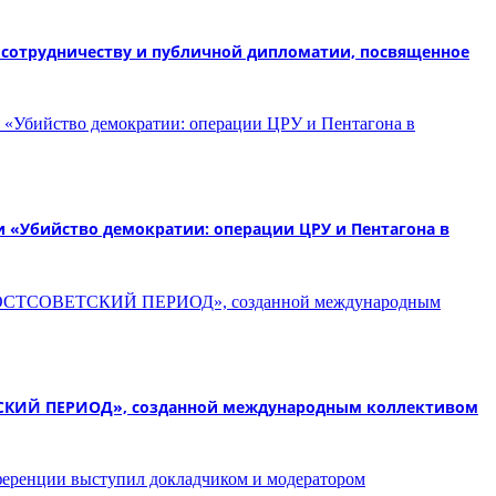
у сотрудничеству и публичной дипломатии, посвященное
и «Убийство демократии: операции ЦРУ и Пентагона в
ТСКИЙ ПЕРИОД», созданной международным коллективом