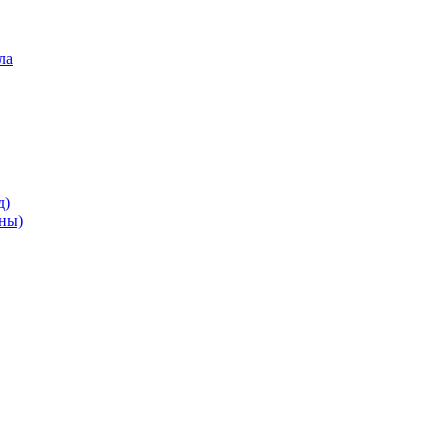
ла
д)
ны)