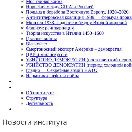
Моя тайная война
Норвегия между США и Россией
Польша в борьбе за Восточную Европу, 1920–2020
Антигитлеровская коалиция 1939 — формула прова
Мюнхен 1938. Падение в бездну Второй мировой
Фашизм: реинкарнация
Теория искусства в Италии 1450–1600
Грязные войны
Blackwater
Смертоносный экспорт Америки – демократия
ЦРУ и мир искусств
УБИЙСТВО ДЕМОКРАТИИ (постсоветский перио
УБИЙСТВО ДЕМОКРАТИИ (период холодной вой
Гладио — Секретные армии НАТО
Наркотики, нефть и война
Доклады
Об Институте
Об институте
Структура
Деятельность
Контакты
Новости института