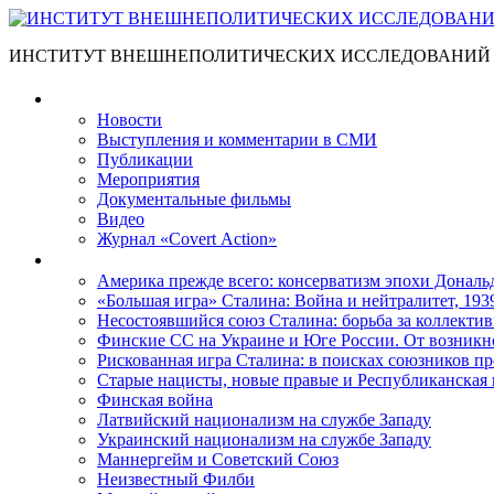
ИНСТИТУТ ВНЕШНЕПОЛИТИЧЕСКИХ ИССЛЕДОВАНИЙ
Материалы
Новости
Выступления и коммента­рии в СМИ
Публикации
Мероприятия
Документальные фильмы
Видео
Журнал «Covert Action»
Книги
Америка прежде всего: консерватизм эпохи Дональ
«Большая игра» Сталина: Война и нейтралитет, 193
Несостоявшийся союз Сталина: борьба за коллектив
Финские СС на Украине и Юге России. От возникн
Рискованная игра Сталина: в поисках союзников пр
Старые нацисты, новые правые и Республиканская 
Финская война
Латвийский национализм на службе Западу
Украинский национализм на службе Западу
Маннергейм и Советский Союз
Неизвестный Филби