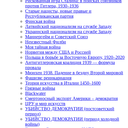
Рискованная игра Сталина: в поисках союзников
против Гитлера, 1930–1936
Старые нацисты, новые правые и
Республиканская партия
Финская война
Латвийский национализм на службе Западу
Украинский национализм на службе Западу
Маннергейм и Советский Союз
Неизвестный Филби
Моя тайная война
Норвегия между США и Россией
Польша в борьбе за Восточную Европу, 1920–2020
Антигитлеровская коалиция 1939 — формула
провала
Мюнхен 1938. Падение в бездну Второй мировой
Фашизм: реинкарнация
Теория искусства в Италии 1450–1600
Грязные войны
Blackwater
Смертоносный экспорт Америки – демократия
ЦРУ и мир искусств
УБИЙСТВО ДЕМОКРАТИИ (постсоветский
период)
УБИЙСТВО ДЕМОКРАТИИ (период холодной
войны)