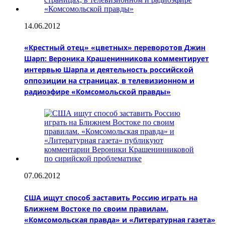
14.06.2012
«Крестный отец» «цветных» переворотов Джин
Шарп: Вероника Крашенинникова комментирует
интервью Шарпа и деятельность российской
оппозиции на страницах, в телевизионном и
радиоэфире «Комсомольской правды»
07.06.2012
США ищут способ заставить Россию играть на
Ближнем Востоке по своим правилам.
«Комсомольская правда» и «Литературная газета»