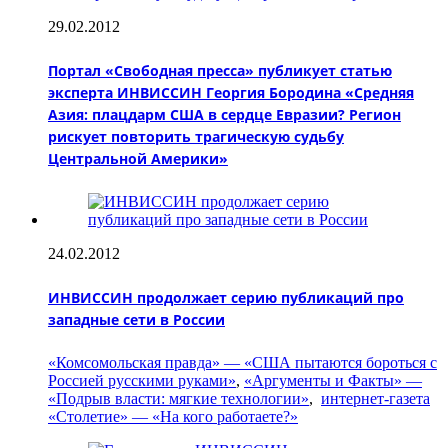
29.02.2012
Портал «Свободная пресса» публикует статью
эксперта ИНВИССИН Георгия Бородина «Средняя
Азия: плацдарм США в сердце Евразии? Регион
рискует повторить трагическую судьбу
Центральной Америки»
24.02.2012
ИНВИССИН продолжает серию публикаций про
западные сети в России
«Комсомольская правда» — «США пытаются бороться с
Россией русскими руками»
,
«Аргументы и Факты» —
«Подрыв власти: мягкие технологии»
,
интернет-газета
«Столетие» — «На кого работаете?»