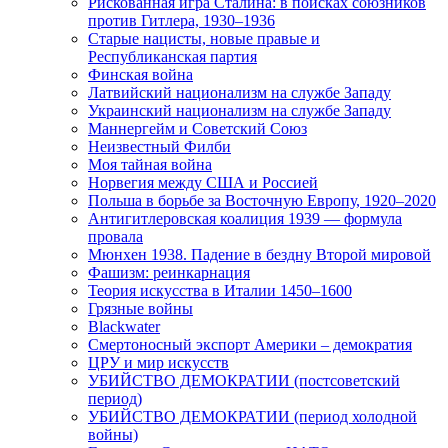
Рискованная игра Сталина: в поисках союзников
против Гитлера, 1930–1936
Старые нацисты, новые правые и
Республиканская партия
Финская война
Латвийский национализм на службе Западу
Украинский национализм на службе Западу
Маннергейм и Советский Союз
Неизвестный Филби
Моя тайная война
Норвегия между США и Россией
Польша в борьбе за Восточную Европу, 1920–2020
Антигитлеровская коалиция 1939 — формула
провала
Мюнхен 1938. Падение в бездну Второй мировой
Фашизм: реинкарнация
Теория искусства в Италии 1450–1600
Грязные войны
Blackwater
Смертоносный экспорт Америки – демократия
ЦРУ и мир искусств
УБИЙСТВО ДЕМОКРАТИИ (постсоветский
период)
УБИЙСТВО ДЕМОКРАТИИ (период холодной
войны)