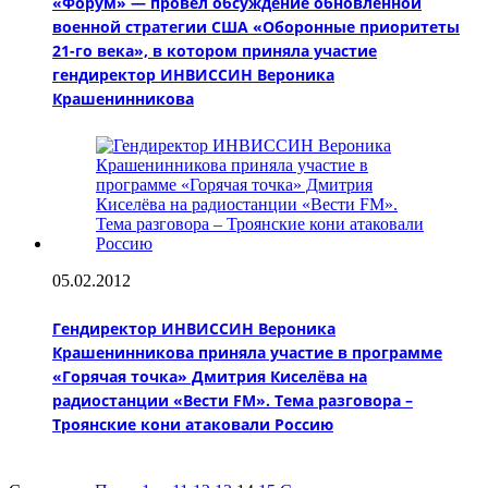
«Форум» — провёл обсуждение обновлённой
военной стратегии США «Оборонные приоритеты
21-го века», в котором приняла участие
гендиректор ИНВИССИН Вероника
Крашенинникова
05.02.2012
Гендиректор ИНВИССИН Вероника
Крашенинникова приняла участие в программе
«Горячая точка» Дмитрия Киселёва на
радиостанции «Вести FM». Тема разговора –
Троянские кони атаковали Россию