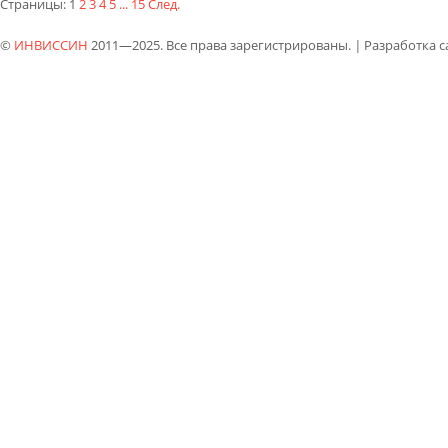
Страницы:
1
2
3
4
5
...
15
След.
©
ИНВИССИН
2011—2025. Все права зарегистрированы.
|
Разработка 