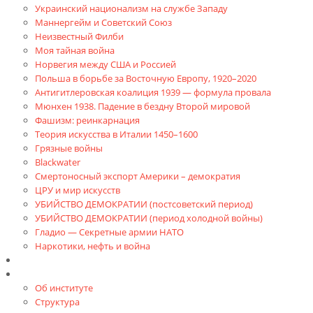
Украинский национализм на службе Западу
Маннергейм и Советский Союз
Неизвестный Филби
Моя тайная война
Норвегия между США и Россией
Польша в борьбе за Восточную Европу, 1920–2020
Антигитлеровская коалиция 1939 — формула провала
Мюнхен 1938. Падение в бездну Второй мировой
Фашизм: реинкарнация
Теория искусства в Италии 1450–1600
Грязные войны
Blackwater
Смертоносный экспорт Америки – демократия
ЦРУ и мир искусств
УБИЙСТВО ДЕМОКРАТИИ (постсоветский период)
УБИЙСТВО ДЕМОКРАТИИ (период холодной войны)
Гладио — Секретные армии НАТО
Наркотики, нефть и война
Доклады
Об Институте
Об институте
Структура