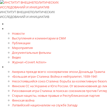
ИНСТИТУТ ВНЕШНЕПОЛИТИЧЕСКИХ
ИССЛЕДОВАНИЙ И ИНИЦИАТИВ
Главная
Материалы
Новости
Выступления и коммента­рии в СМИ
Публикации
Мероприятия
Документальные фильмы
Видео
Журнал «Covert Action»
Книги
Америка прежде всего: консерватизм эпохи Дональда Трампа
«Большая игра» Сталина: Война и нейтралитет, 1939-1941
Несостоявшийся союз Сталина: борьба за коллективную безопа
Финские СС на Украине и Юге России. От возникновения до л
Рискованная игра Сталина: в поисках союзников против Гитлер
Старые нацисты, новые правые и Республиканская партия
Финская война
Латвийский национализм на службе Западу