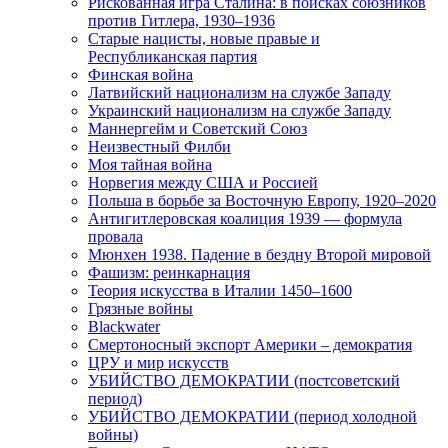
Рискованная игра Сталина: в поисках союзников
против Гитлера, 1930–1936
Старые нацисты, новые правые и
Республиканская партия
Финская война
Латвийский национализм на службе Западу
Украинский национализм на службе Западу
Маннергейм и Советский Союз
Неизвестный Филби
Моя тайная война
Норвегия между США и Россией
Польша в борьбе за Восточную Европу, 1920–2020
Антигитлеровская коалиция 1939 — формула
провала
Мюнхен 1938. Падение в бездну Второй мировой
Фашизм: реинкарнация
Теория искусства в Италии 1450–1600
Грязные войны
Blackwater
Смертоносный экспорт Америки – демократия
ЦРУ и мир искусств
УБИЙСТВО ДЕМОКРАТИИ (постсоветский
период)
УБИЙСТВО ДЕМОКРАТИИ (период холодной
войны)