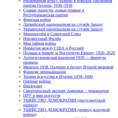
Рискованная игра Сталина: в поисках союзников
против Гитлера, 1930–1936
Старые нацисты, новые правые и
Республиканская партия
Финская война
Латвийский национализм на службе Западу
Украинский национализм на службе Западу
Маннергейм и Советский Союз
Неизвестный Филби
Моя тайная война
Норвегия между США и Россией
Польша в борьбе за Восточную Европу, 1920–2020
Антигитлеровская коалиция 1939 — формула
провала
Мюнхен 1938. Падение в бездну Второй мировой
Фашизм: реинкарнация
Теория искусства в Италии 1450–1600
Грязные войны
Blackwater
Смертоносный экспорт Америки – демократия
ЦРУ и мир искусств
УБИЙСТВО ДЕМОКРАТИИ (постсоветский
период)
УБИЙСТВО ДЕМОКРАТИИ (период холодной
войны)