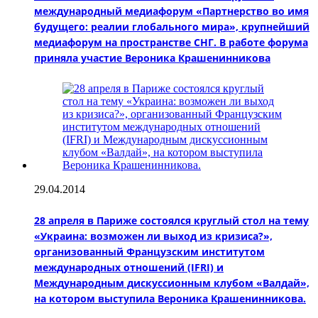
международный медиафорум «Партнерство во имя
будущего: реалии глобального мира», крупнейший
медиафорум на пространстве СНГ. В работе форума
приняла участие Вероника Крашенинникова
29.04.2014
28 апреля в Париже состоялся круглый стол на тему
«Украина: возможен ли выход из кризиса?»,
организованный Французским институтом
международных отношений (IFRI) и
Международным дискуссионным клубом «Валдай»,
на котором выступила Вероника Крашенинникова.