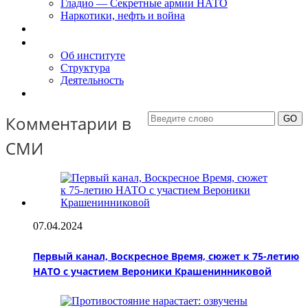
Гладио — Секретные армии НАТО
Наркотики, нефть и война
Доклады
Об Институте
Об институте
Структура
Деятельность
Контакты
Комментарии в
СМИ
07.04.2024
Первый канал, Воскресное Время, сюжет к 75-летию
НАТО с участием Вероники Крашенинниковой