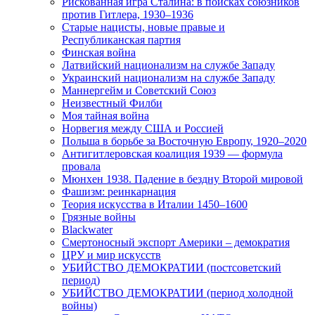
Рискованная игра Сталина: в поисках союзников
против Гитлера, 1930–1936
Старые нацисты, новые правые и
Республиканская партия
Финская война
Латвийский национализм на службе Западу
Украинский национализм на службе Западу
Маннергейм и Советский Союз
Неизвестный Филби
Моя тайная война
Норвегия между США и Россией
Польша в борьбе за Восточную Европу, 1920–2020
Антигитлеровская коалиция 1939 — формула
провала
Мюнхен 1938. Падение в бездну Второй мировой
Фашизм: реинкарнация
Теория искусства в Италии 1450–1600
Грязные войны
Blackwater
Смертоносный экспорт Америки – демократия
ЦРУ и мир искусств
УБИЙСТВО ДЕМОКРАТИИ (постсоветский
период)
УБИЙСТВО ДЕМОКРАТИИ (период холодной
войны)