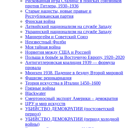
Рискованная игра Сталина: в поисках союзников
против Гитлера, 1930–1936
Старые нацисты, новые правые и
Республиканская партия
Финская война
Латвийский национализм на службе Западу
Украинский национализм на службе Западу
Маннергейм и Советский Союз
Неизвестный Филби
Моя тайная война
Норвегия между США и Россией
Польша в борьбе за Восточную Европу, 1920–2020
Антигитлеровская коалиция 1939 — формула
провала
Мюнхен 1938. Падение в бездну Второй мировой
Фашизм: реинкарнация
Теория искусства в Италии 1450–1600
Грязные войны
Blackwater
Смертоносный экспорт Америки – демократия
ЦРУ и мир искусств
УБИЙСТВО ДЕМОКРАТИИ (постсоветский
период)
УБИЙСТВО ДЕМОКРАТИИ (период холодной
войны)