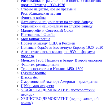
Рискованная игра Сталина: в поисках союзников
против Гитлера, 1930–1936
Старые нацисты, новые правые и
Республиканская партия
Финская война
Латвийский национализм на службе Западу
Украинский национализм на службе Западу
Маннергейм и Советский Союз
Неизвестный Филби
Моя тайная война
Норвегия между США и Россией
Польша в борьбе за Восточную Европу, 1920–2020
Антигитлеровская коалиция 1939 — формула
провала
Мюнхен 1938. Падение в бездну Второй мировой
Фашизм: реинкарнация
Теория искусства в Италии 1450–1600
Грязные войны
Blackwater
Смертоносный экспорт Америки – демократия
ЦРУ и мир искусств
УБИЙСТВО ДЕМОКРАТИИ (постсоветский
период)
УБИЙСТВО ДЕМОКРАТИИ (период холодной
войны)